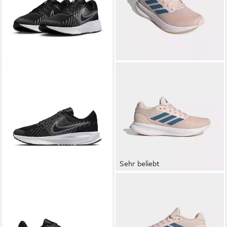
Sehr beliebt
NIKE
Run Defy Laufschuh
ADIDAS PERFORMANCE
49,99 €
UVP
59,99 €
RUNFALCON 5 Laufschuh
ab 36,99 €
-17%
UVP
60,00 €
-38%
+9