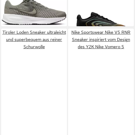
ab 48,99 €
UVP
59,99 €
Max Fire Sneaker inspiriert
119,99 €
-18%
vom Design des Air Max TN
+11
+6
Tiroler Loden Sneaker ultraleicht
Nike Sportswear Nike V5 RNR
und superbequem aus reiner
Sneaker inspiriert vom Design
Schurwolle
des Y2K Nike Vomero 5