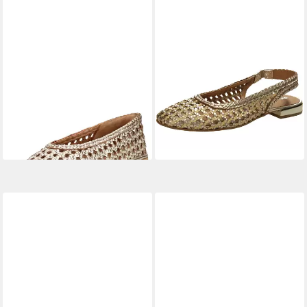
GIOSEPPO
GIOSEPPO
GIOSEPPO
Slingpumps
99,95 €
Ballerinas Leder Ballerina
95,95 €
UVP
114,95 €
-17%