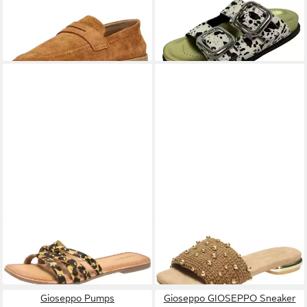
75,95 €
UVP
84,95 €
-11%
GIOSEPPO
Pantolette
GIOSEPPO
Pantolette
49,95 €
74,95 €
UVP
74,95 €
-33%
Gioseppo Pumps
Gioseppo GIOSEPPO Sneaker