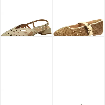
GIOSEPPO
Slingpumps
GIOSEPPO
Ballerina
79,95 €
79,95 €
UVP
99,95 €
UVP
109,95 €
-20%
-27%
GIOSEPPO
GIOSEPPO
GIOSEPPO
Pantolette
119,95 €
Slipper Veloursleder Slipper