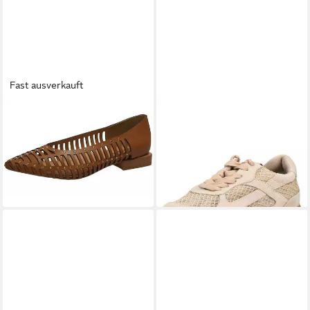
Fast ausverkauft
GIOSEPPO
Pumps
GIOSEPPO
GIOSEPPO
99,95 €
Sneaker Leder/Textil Sneaker
74,95 €
UVP
94,95 €
-21%