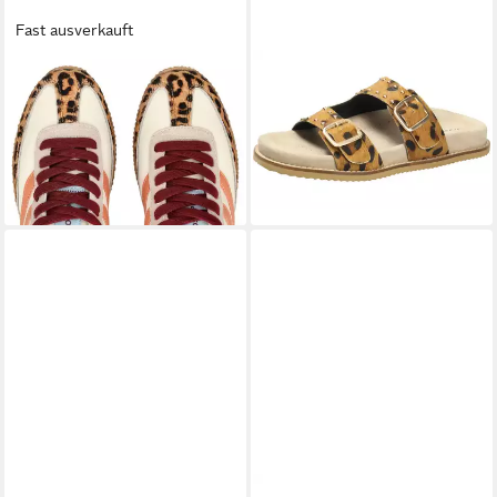
Fast ausverkauft
GIOSEPPO
GIOSEPPO
GIOSEPPO
Pantolette
79,95 €
Sneaker Leder/Textil Sneaker
UVP
109,95 €
91,95 €
UVP
109,95 €
-27%
-16%