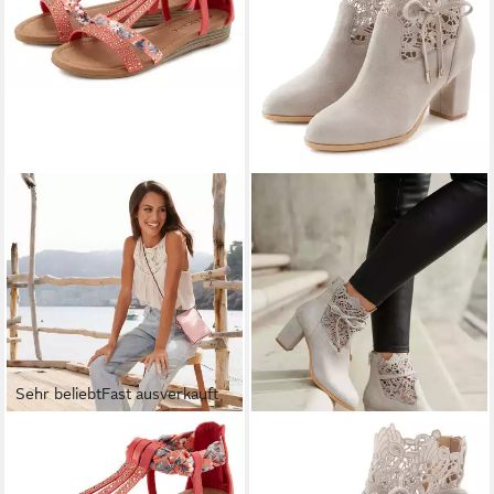
Sehr beliebt
Fast ausverkauft
LASCANA
Sommerschuh,
LASCANA
Sommerstiefelette
Sandalette, offener Schuh,
High-Heel-Stiefelette mit
ab 39,99 €
ab 57,99 €