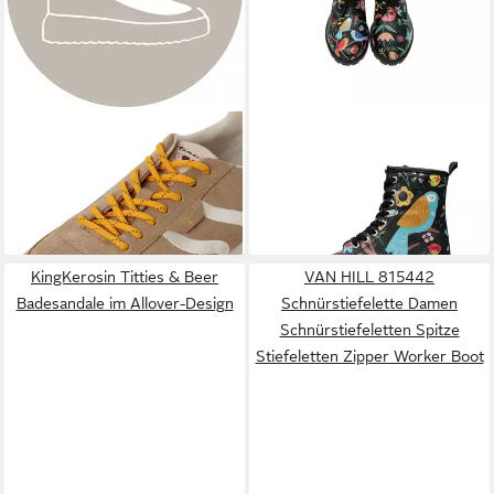
TAMARIS
Keilsneaker
DOGO
Long Boots
Freizeitschuh, Halbschuh,
Schnürstiefel Flower & Birds
88,95 €
119,95 €
Schnürer im Retro-Look
Black Damen Schnürboots
Handgefertigt
+4
KingKerosin Titties & Beer
VAN HILL 815442
Badesandale im Allover-Design
Schnürstiefelette Damen
Schnürstiefeletten Spitze
Stiefeletten Zipper Worker Boot