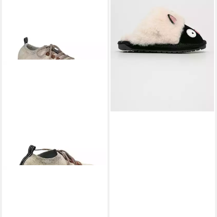
tlg., keine Angabe)
EMU AUSTRALIA
Heidelberg
(Wolle) beige Damen Sneaker
74,74 €
UVP
129,00 €
-42%