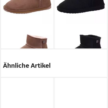
EMU
WP11875-CHESTNUT
EMU
WP11875-BLACK
Schlupfstiefel
Schlupfstiefel
180,00 €
180,00 €
Ähnliche Artikel