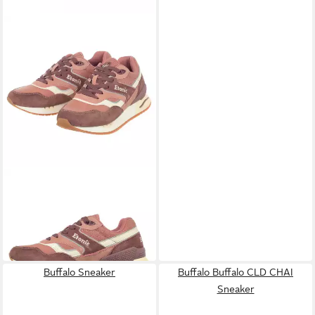
ETONIC
Stable Base NBK rosa/bunt
Damen Sneaker
54,94 €
UVP
120,00 €
-54%
Buffalo Sneaker
Buffalo Buffalo CLD CHAI
Sneaker