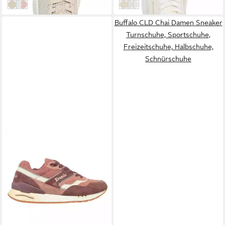
beige
white
rosa
cream
cream/rose/white
white
Buffalo CLD Chai Damen Sneaker
Turnschuhe, Sportschuhe,
Freizeitschuhe, Halbschuhe,
Schnürschuhe