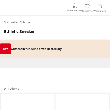
Mein Konto
Merkzettel
Warenkorb
Startseite
Schuhe
Ethletic Sneaker
10 €
Gutschein für deine erste Bestellung
9 Produkte