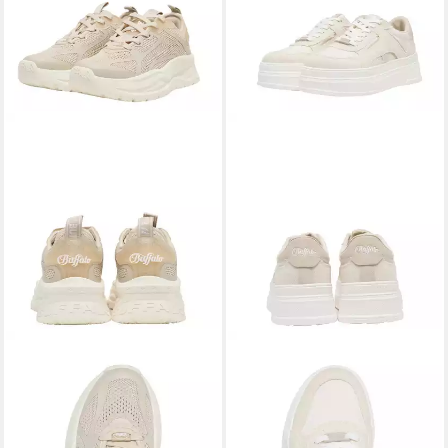
BUFFALO
BUFFALO
Buffalo ZLINK - VEGAN KNIT
Buffalo ZAPE - VEGAN
Sneaker
Sneaker
91,90 €
83,90 €
UVP
109,90 €
UVP
99,90 €
-16%
-16%