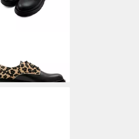
GO
Brooklyn Black-Leo Damen
schuhe Ballerina Handgefertigt
5 €
UVP
89,95 €
%