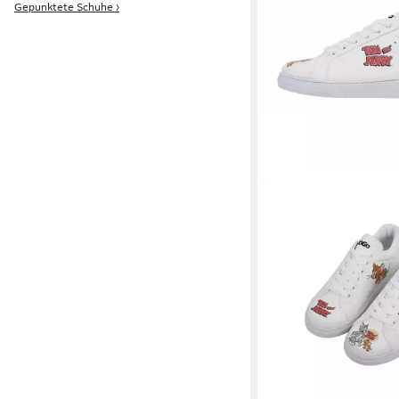
Gepunktete Schuhe ›