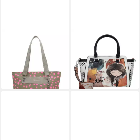
FRITZI AUS PREUSSEN
ANEKKE
Schultertasche Wudy01
Shopper Alma, Polyurethan
89,95 €
Canvas (Set, 2-tlg)
lieferbar - in 2-3 Werktagen bei dir
57,59 €
UVP
79,99 €
-28%
lieferbar - in 2-3 Werktagen bei dir