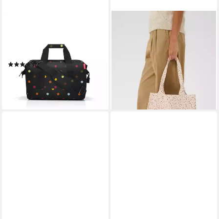
REISENTHEL®
SAINT TROPEZ
Reisetasche reisenthel
Handtasche Tasche PansySZ
49,95 €
allrounder M (1-tlg), Maße für
lieferbar - in 3-4 Werktagen bei dir
Handgepäck
(168)
ab 42,95 €
lieferbar - in 2-3 Werktagen bei dir
+41