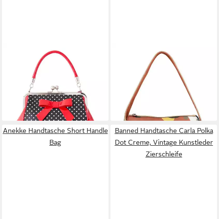
BANNED
ANEKKE
Handtasche Polka Star
Schultertasche Alegria Tote
Schwarz, Vintage Retro Lack
Bag
67,46 €
Schleife Henkeltasche
UVP
89,95 €
55,90 €
-25%
lieferbar - in 2-3 Werktagen bei dir
lieferbar - in 2-3 Werktagen bei dir
Anekke Handtasche Short Handle
Banned Handtasche Carla Polka
Bag
Dot Creme, Vintage Kunstleder
Zierschleife