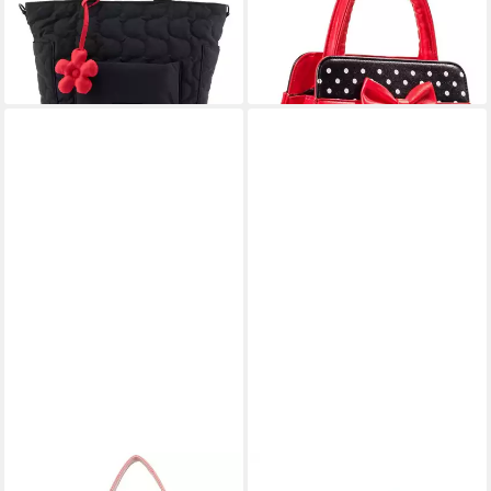
69,90 €
Schwarz, Vintage Kunstleder
lieferbar - in 2-3 Werktagen bei dir
Zierschleife
44,90 €
lieferbar - in 2-3 Werktagen bei dir
FRITZI AUS PREUSSEN
TASCHENKINDER