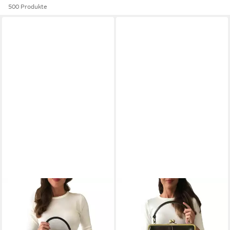
500 Produkte
TASCHENKINDER
TASCHENKINDER
Handtasche Damen
Handtasche Damen
Handtasche Leder "Kleine
Ledertasche "Vintage Olive"
Olive", Umhängetasche,
Henkeltasche und