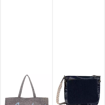
FRITZI AUS PREUSSEN
OILILY
Schultertasche Canvas
Schultertasche Crossbody
37,99 €
UVP
49,99 €
(Set, 2-tlg)
99,80 €
-24%
lieferbar - in 2-3 Werktagen bei dir
lieferbar - in 2-3 Werktagen bei dir