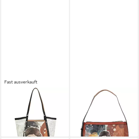
Fast ausverkauft
ANEKKE
ANEKKE
Umhängetasche Anekke
Schultertasche Alma,
Shopper Alma multicolor (1, 1-
Polyurethan
71,67 €
tlg., 1)
UVP
100,95 €
102,90 €
-29%
lieferbar - in 2-3 Werktagen bei dir
lieferbar - in 2-3 Werktagen bei dir