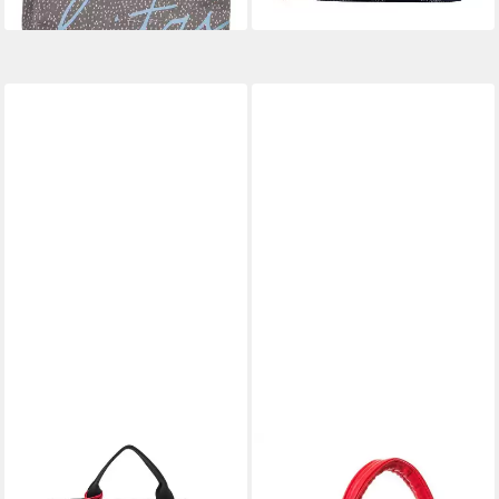
SEIDENFELT MANUFAKTUR
BANNED
Handtasche Tote Bag
Handtasche Carla Polka Dot