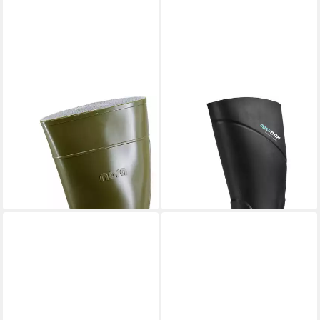
NORA
75557-046 MEGA-
NORA
75572090 Noramax
JAN Stiefel S5 Gummistiefel
Pro S5 Gummistiefel
ab 61,99 €
ab 67,75 €
UVP
76,99 €
-12%