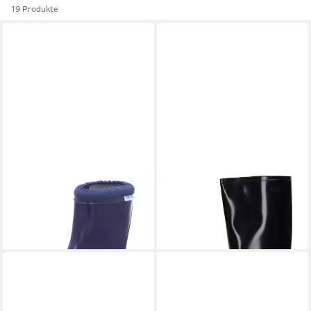
19 Produkte
NORA
Nori Gummistiefel
NORA
Anton Gummistiefel
ab 31,30 €
ab 42,75 €