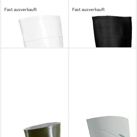
Fast ausverkauft
Fast ausverkauft
NORA
Nora Ralf Gummistiefel
NORA
Como Gummistiefel
ab 48,75 €
38,75 €
NORA
Isoe oliv Gummistiefel
NORA
Noramax Stiefel
36,75 €
ab 68,75 €