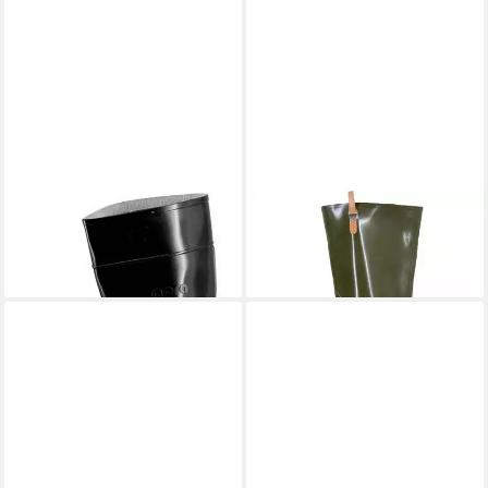
NORA
72057-011 Nora
NORA
River Gummistiefel
ab 88,75 €
Arbeitsstiefel Gummistiefel
48,99 €