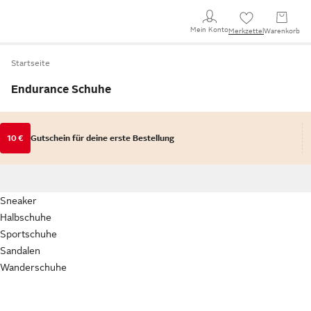
Mein Konto
Merkzettel
Warenkorb
Startseite
Endurance Schuhe
10 €
Gutschein für deine erste Bestellung
Sneaker
Halbschuhe
Sportschuhe
Sandalen
Wanderschuhe