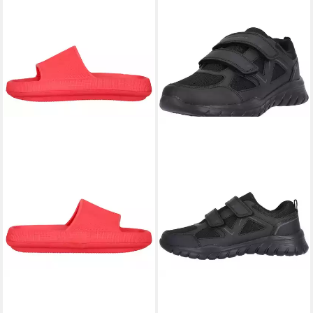
ENDURANCE
ENDURANCE
Capri Badeschuh
Dylanto Sneaker mit
atmungsaktiv
atmungsaktivem Design