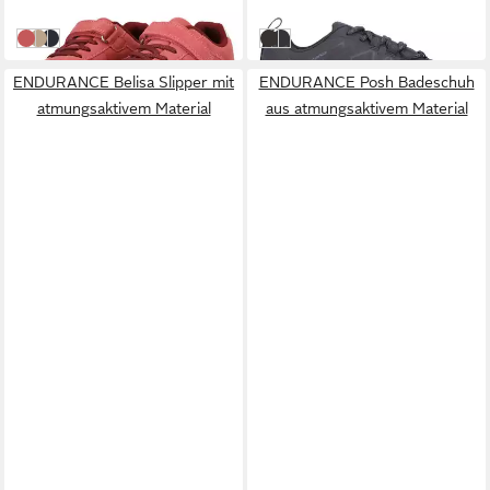
-16%
-26%
orange
khaki
blau
anthrazit-schwarz
schwarz-schwarz
ENDURANCE Belisa Slipper mit
ENDURANCE Posh Badeschuh
atmungsaktivem Material
aus atmungsaktivem Material