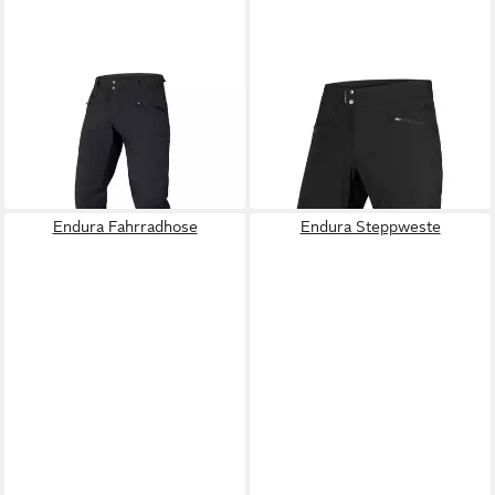
ENDURA
Trainingshose (1-tlg)
ENDURA
Shorts mit
mit großen Stretchpaneelen
Gürtelschlaufen
110,00 €
ab 89,99 €
Endura Fahrradhose
Endura Steppweste