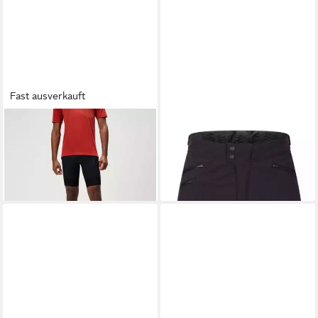
Fast ausverkauft
ENDURA
Shorts Loop mit
ENDURA
Fahrradhose
99,00 €
verstellbarem Kordelzug
70,00 €