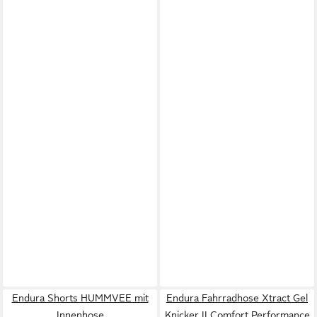
Endura Shorts HUMMVEE mit
Endura Fahrradhose Xtract Gel
Innenhose
Knicker II Comfort Performance