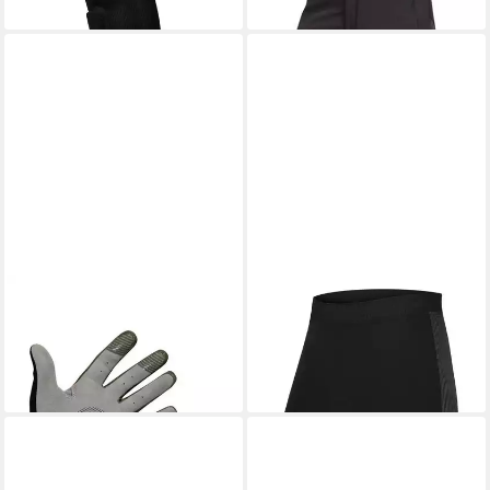
45,99 €
130,00 €
ENDURA
Fahrradhandschuhe
ENDURA
Shorts mit
34,99 €
Antibakteriellem Stretch-Pad
ab 31,99 €
UVP
39,99 €
-20%