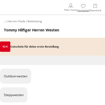
Mein Konto
Merkzettel
Warenkorb
…
Herren-Mode
Bekleidung
Tommy Hilfiger Herren Westen
10 €
Gutschein für deine erste Bestellung
Outdoorwesten
Steppwesten