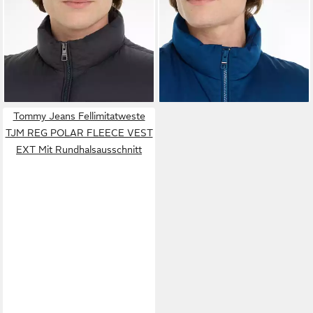
TOMMY HILFIGER
TOMMY HILFIGER
Daunenweste
Steppweste NEW YORK
ab 119,78 €
105,26 €
UVP
299,90 €
GILET
UVP
249,90 €
-60%
-58%
Tommy Jeans Fellimitatweste
TJM REG POLAR FLEECE VEST
EXT Mit Rundhalsausschnitt