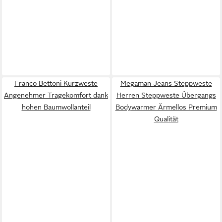
Franco Bettoni Kurzweste
Megaman Jeans Steppweste
Angenehmer Tragekomfort dank
Herren Steppweste Übergangs
hohen Baumwollanteil
Bodywarmer Ärmellos Premium
Qualität