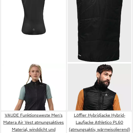
LÖFFLER
Fahrradjacke W
SCHÖFFEL
Funktionsweste
BIKE VEST WPM POCKET
Hybrid Vest Stams M
98,99 €
136,99 €
Damen Rad-Weste Schwarz
UVP
109,99 €
UVP
149,95 €
-10%
-9%
VAUDE Funktionsweste Men's
Löffler Hybridjacke Hybrid-
Matera Air Vest atmungsaktives
Laufjacke Athletico PL60
Material, winddicht und
(atmungsaktiv, wärmeisolierend)