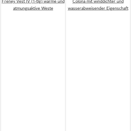
Freney Vest IV (1-tlg) warme und
Colona mit winddichter und
atmungsaktive Weste
wasserabweisender Eigenschaft