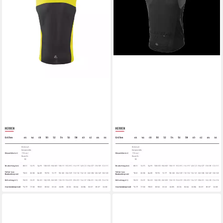
LÖFFLER
Fahrradjacke M
LÖFFLER
Fahrradjacke M
BIKE VEST WPM POCKET
VEST WPM POCKET
109,99 €
103,99 €