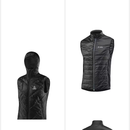
LÖFFLER
Steppweste PL60
LÖFFLER
Funktionsweste