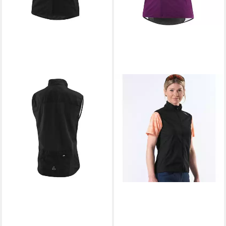
LÖFFLER
Kurzweste W BIKE
VEST CF WPM POCKET
ab 105,95 €
UVP
119,99 €
-12%