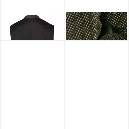
ALMSACH
Trachtenweste
ALMSACH
Trachtenweste
Lederweste Aurach
Cordweste mit Print
149,99 €
129,99 €