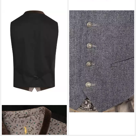
ALMSACH
Trachtenweste
HE-WS1250
94,95 €
UVP
139,95 €
-32%
ALMSACH
Trachtenweste
Trachtenweste
129,99 €