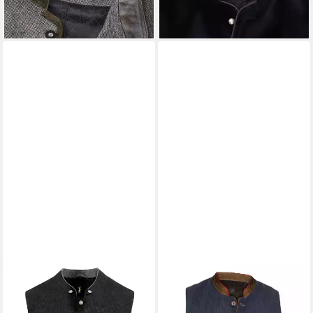
134,99 €
94,99 €
UVP
109,99 €
-14%