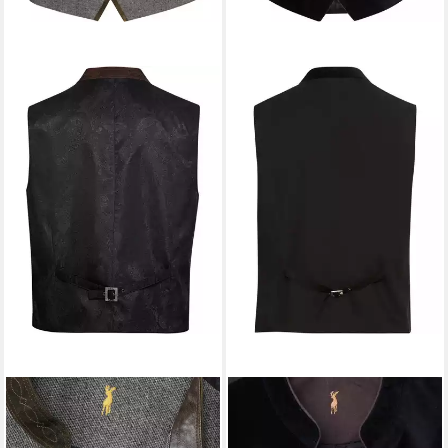
ALMSACH
Trachtenweste
ALMSACH
Trachtenweste
Tweed-Weste
Samt-Trachtenweste