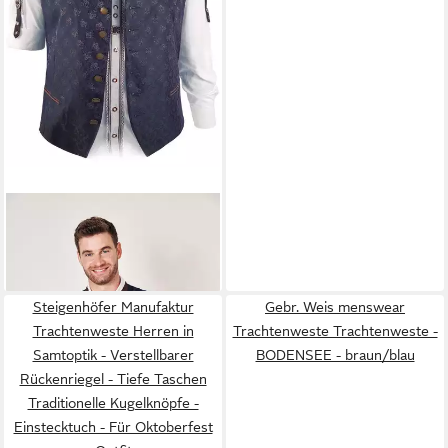
MOSCHEN-BAYERN
Trachtenweste Aaron Marine
139,90 €
Blau - Gilet Weste zur
Lederhose oder Jeans
Steigenhöfer Manufaktur
Gebr. Weis menswear
Trachtenweste Herren in
Trachtenweste Trachtenweste -
Samtoptik - Verstellbarer
BODENSEE - braun/blau
Rückenriegel - Tiefe Taschen
Traditionelle Kugelknöpfe -
Einstecktuch - Für Oktoberfest