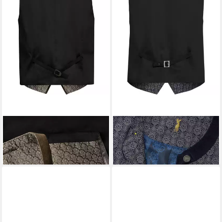
ALMSACH
Trachtenweste
ALMSACH
Trachtenweste
Jacquard-Weste
Jacquard-Weste
139,99 €
139,99 €