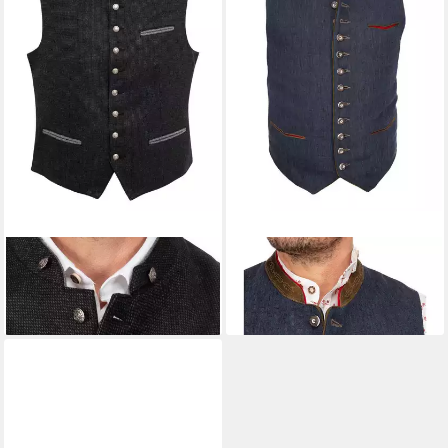
ALMSACH
Trachtenweste
ALMSACH
Trachtenweste
HE-WS1188
CAMILLO2
139,95 €
154,95 €