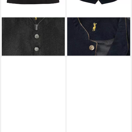
ALMSACH
Trachtenweste
ALMSACH
Trachtenweste
Trachtenweste
Cordweste
134,99 €
134,99 €