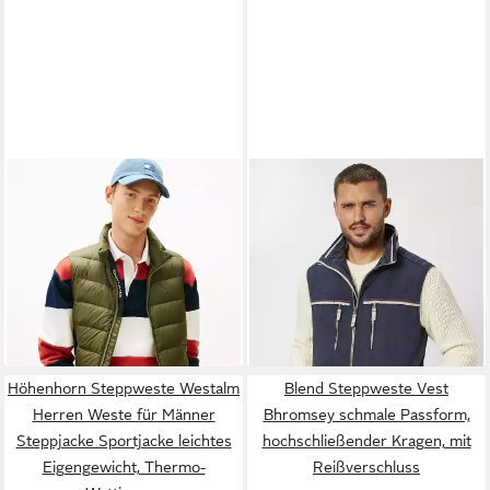
TOMMY JEANS
Steppweste
REDPOINT
Kurzweste Arne
TJM LT DOWN VEST EXT mit
Outdoorweste mit Funktion
ab 89,95 €
99,95 €
Daunenwattierung
UVP
159,90 €
-44%
Höhenhorn Steppweste Westalm
Blend Steppweste Vest
Herren Weste für Männer
Bhromsey schmale Passform,
Steppjacke Sportjacke leichtes
hochschließender Kragen, mit
Eigengewicht, Thermo-
Reißverschluss