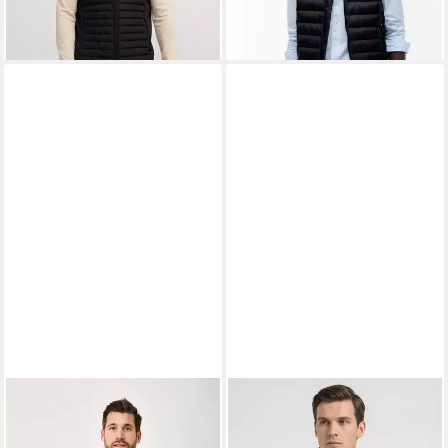
REDPOINT
Kurzweste
CMP
Funktionsweste mit
WOODY Leichte Regular Fit
Windschutzfunktion