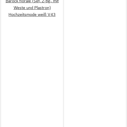
Barock florale (Set, 2-tlg., mit
Weste und Plastron)
Hochzeitsmode weiß V43