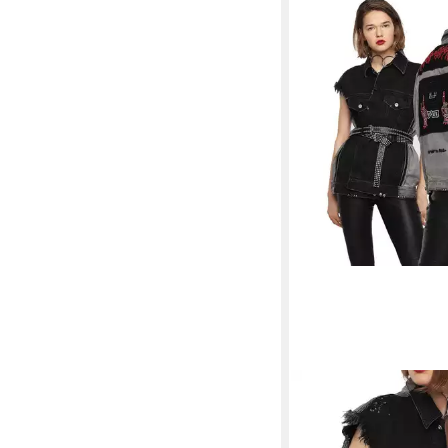
DIESEL
Jeansweste Di
B Top Jeansjacke Wes
199,90 €
UVP
599,00 €