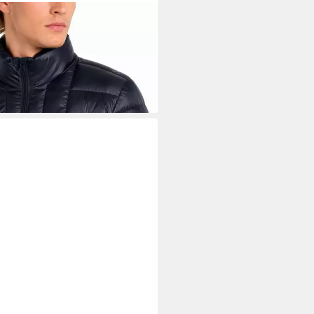
SEL
Steppjacke W-DWAIN-
HOOD
90 €
UVP
275,00 €
%