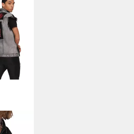
esel D-Vinny-
te