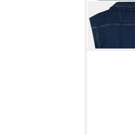
JOHN F. GEE
Steppwe
Jeansweste stonewas
48,99 €
69,99 €
-30%