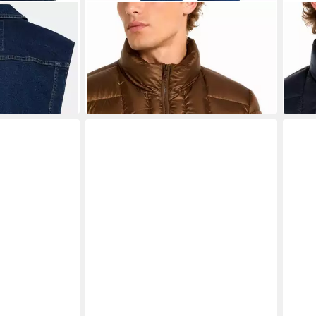
ste
DIESEL
Steppjacke W-DWAIN-
DIE
hed 4 Taschen
OUTHOOD
OUT
179,90 €
179,
UVP
275,00 €
-35%
-35