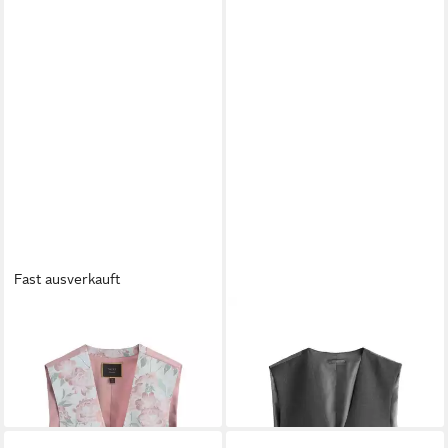
Fast ausverkauft
NEXT
Anzugweste Weste für
NEXT
Anzugweste Anzug
besondere Anlässe (1-tlg)
Weste (1-tlg)
72,00 €
43,00 €