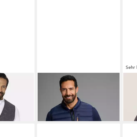
Sehr 
Sweatweste
MAN'S WORLD
Steppweste mit
BRU
iertem Design
Sehkragen, ideal für den Übergang
fein
ab 49,99 €
ab 4
UVP
59,99 €
-17%