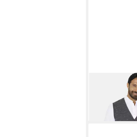
JAN VANDERSTORM
AHLMANN im struktur
ab 52,99 €