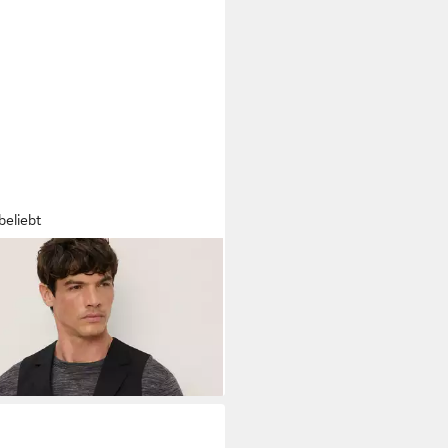
beliebt
NO BANANI
Kurzweste mit
er Struktur
0,99 €