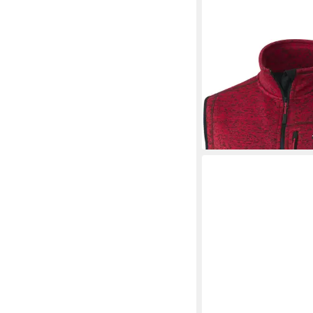
STUBAI
Fleeceweste
atmungsaktive Strick
49,99 €
UVP
69,99 €
-29%