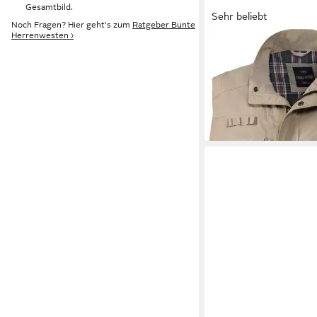
Gesamtbild.
Sehr beliebt
Noch Fragen? Hier geht's zum
Ratgeber Bunte
Herrenwesten ›
FRANCO BETTONI
Ku
Angenehmer Tragekom
74,99 €
hohen Baumwollanteil
UVP
119,00 €
-37%