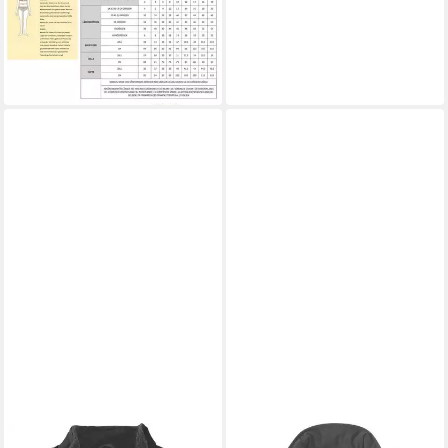
Sweatweste Releaxed
Lightw. 105984
57,39 €
UVP
84,29 €
-32%