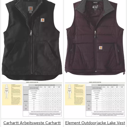
CARHARTT
CARHARTT
Sweatweste Sherpa 104224
Sweatweste Releaxed
ab 93,59 €
Lightw. 105984
UVP
139,99 €
ab 57,39 €
UVP
84,29 €
-33%
-32%
Carhartt Arbeitsweste Carhartt
Element Outdoorjacke Lake Vest