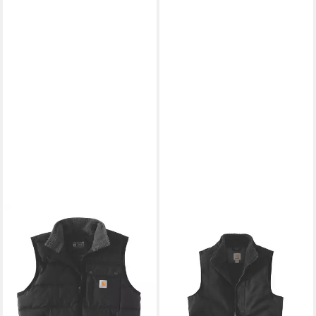
CARHARTT
Arbeitsweste Carhartt
Montana Weste
ab 97,29 €
UVP
128,91 €
-25%