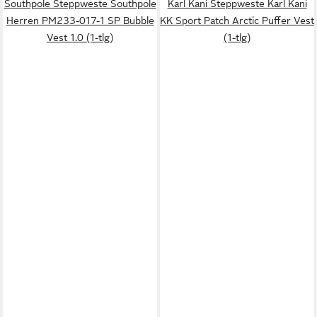
Southpole Steppweste Southpole
Karl Kani Steppweste Karl Kani
Herren PM233-017-1 SP Bubble
KK Sport Patch Arctic Puffer Vest
Vest 1.0 (1-tlg)
(1-tlg)