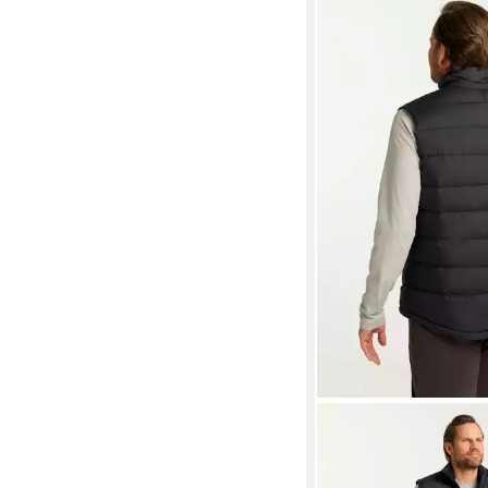
JACK WOLFSKIN
Daunenweste ATHER
RDS