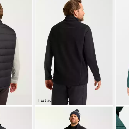
Fast ausverkauft
JACK WOLFSKIN
JACK
 DOWN VEST M
Fleeceweste WALDSTEIG FZ VEST M
Daun
52,99 €
67,9
UVP
100,00 €