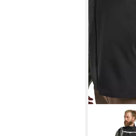
JACK WOLFSKIN
Funktionsweste PRE
VEST M
69,99 €
UVP
100,00 €