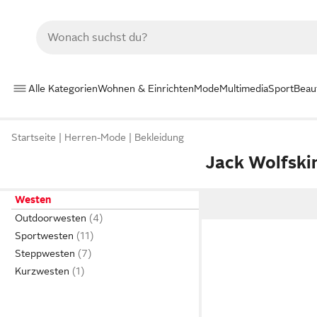
Alle Kategorien
Wohnen & Einrichten
Mode
Multimedia
Sport
Beau
Startseite
Herren-Mode
Bekleidung
Jack Wolfski
Westen
Outdoorwesten
Sportwesten
Steppwesten
Kurzwesten