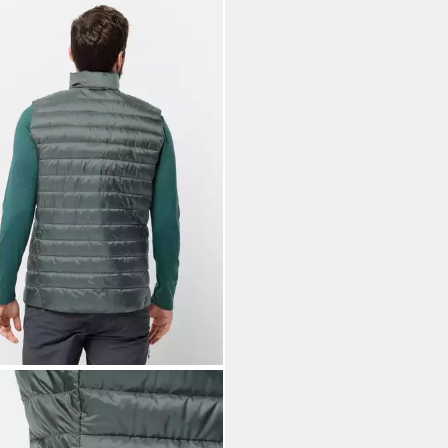
 WOLFSKIN
enweste PILVI DOWN VEST M
9 €
UVP
129,95 €