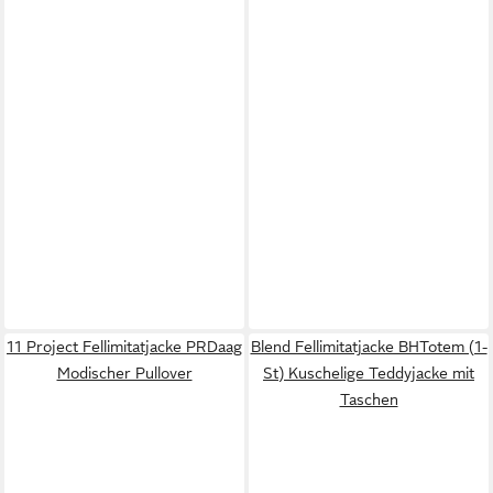
11 Project Fellimitatjacke PRDaag
Blend Fellimitatjacke BHTotem (1-
Modischer Pullover
St) Kuschelige Teddyjacke mit
Taschen