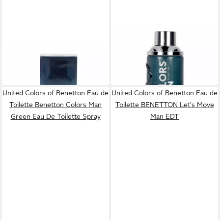
UNITED COLORS OF
UNITED COLORS OF
BENETTON
Eau de Toilette
BENETTON
Eau de Toilette
ab 27,03 €
25,25 €
BENETTON Vereinigte
Benetton Colors Man Black
(270,30 €/ 1 l)
(252,50 €/ 1 l)
Träume Träume zusammen
Eau de Toilette Spray
für ihn EDT
United Colors of Benetton Eau de
United Colors of Benetton Eau de
Toilette Benetton Colors Man
Toilette BENETTON Let's Move
Green Eau De Toilette Spray
Man EDT