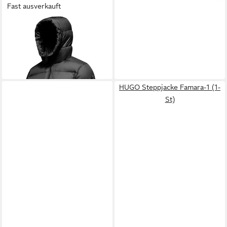
Fast ausverkauft
BOMBOOGIE
Daunenjacke
Helsinki Herren Winterjacke,
313,95 €
Steppjacke, Mantel, Parka,
UVP
420,00 €
Outdoorjacke
-25%
HUGO Steppjacke Famara-1 (1-
St)