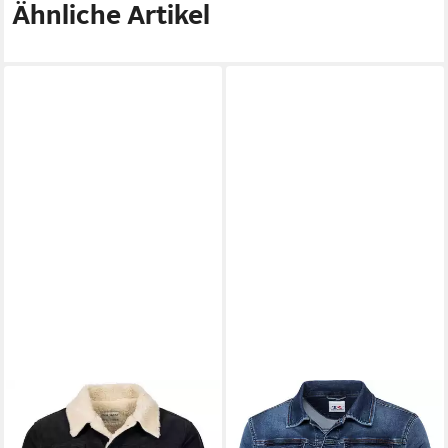
Ähnliche Artikel
ROCK CREEK
Winterjacke
TOM RAMSEY
Jeansjacke
Herren Cordjacke mit
Sportlich-modernes Design