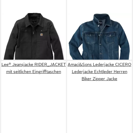
CARHARTT
Kurzjacke Duck
PIONIER
Jeansjacke
Relaxed 105748
Jeansjacke Pioneer dark blue
ab 108,29 €
45,98 €
UVP
119,99 €
used Übergröße
-10%
Lee® Jeansjacke RIDER_JACKET
Amaci&Sons Lederjacke CICERO
mit seitlichen Eingrifftaschen
Lederjacke Echtleder Herren
Biker Zipper Jacke