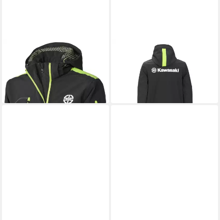
KAWASAKI
KAWASAKI
Allwetterjacke Kawasaki
Softshelljacke Kawasaki
SPORTS Jacke
SPORTS Softshelljacke
ab 229,95 €
215,50 €
243,80 €
-6%