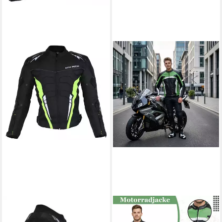
ALPHA SPEEDS
GERMAN WEAR
Motorradjacke Herren Biker
Motorradjacke GW409J