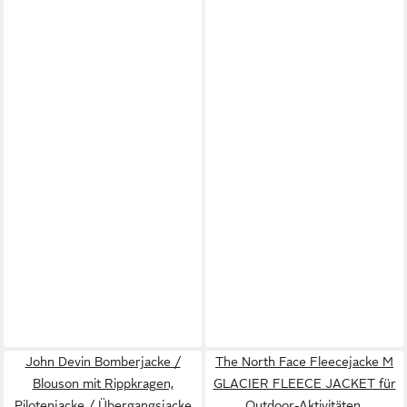
John Devin Bomberjacke /
The North Face Fleecejacke M
Blouson mit Rippkragen,
GLACIER FLEECE JACKET für
Pilotenjacke / Übergangsjacke
Outdoor-Aktivitäten,