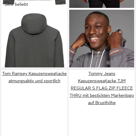
Sehr beliebt
JACK WOLFSKIN
Regenjacke
DELMAO
Kapuzensweatjacke
OUTROVERT 2L JKT M mit
mit kontrastfarbenen
ab 83,99 €
ab 32,99 €
Kapuze, atmungsaktiv,
UVP
100,00 €
Reißverschlüssen
UVP
39,99 €
wasserdicht
-16%
-18%
Tom Ramsey Kapuzensweatjacke
Tommy Jeans
atmungsaktiv und sportlich
Kapuzensweatjacke TJM
REGULAR S FLAG ZIP FLEECE
THRU mit bestickten Markenlogo
auf Brusthöhe