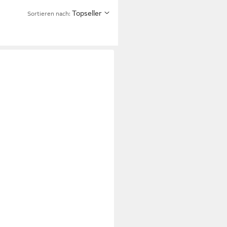
Topseller
Sortieren nach: