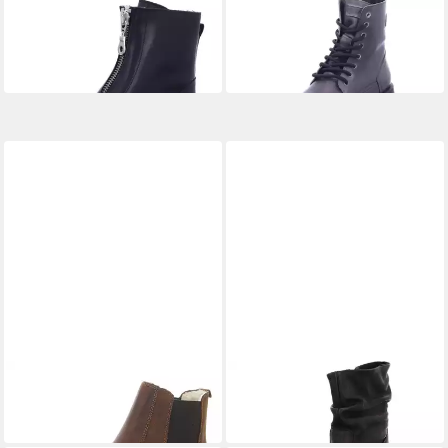
PALPA
PALPA
F-8431-04 Black Teddy
Pasolero Grey Stiefel
ab 103,95 €
Outdoorwinterstiefel
UVP
129,95 €
129,95 €
-20%
PALPA
PALPA
Rivera Stiefelette
1800 Stiefel
119,95 €
119,95 €