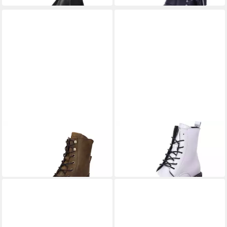
PALPA
PALPA
Palpa Damen Stiefelette
Stiefel
ab 103,95 €
braun Stiefelette
UVP
129,95 €
139,99 €
-20%