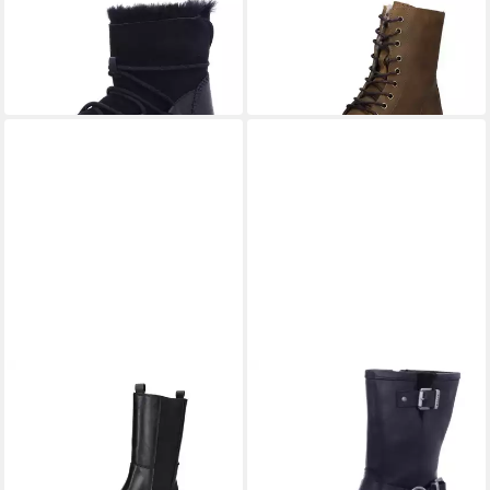
PACH2200133W Stiefel
Palpa Damen Stiefelette
ab 56,95 €
braun Stiefelette
UVP
129,95 €
(56,95 €/ 1 Paar)
ab 129,99 €
-56%
PALPA
PALPA
Palpa Damen Chelsea Stiefel
F-8600 Black Stiefel
139,95 €
schwarz Stiefel
ab 111,96 €
UVP
139,95 €
-20%