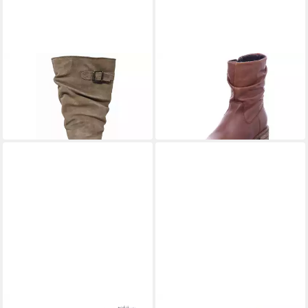
PALPA
PALPA
Stiefel
Stiefel
144,95 €
119,95 €
UVP
159,95 €
(144,95 €/ 1 Paar)
-9%
PALPA
PALPA