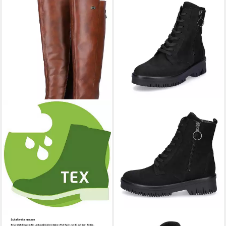
REMONTE
Stiefel,
WALDLÄUFER
Waldläufer