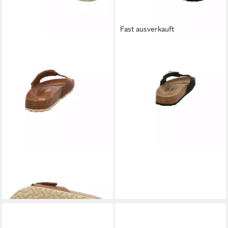
Fast ausverkauft
BIRKENSTOCK
Slipper (2-tlg)
129,95 €
BIRKENSTOCK
Madrid
Pantolette
139,95 €