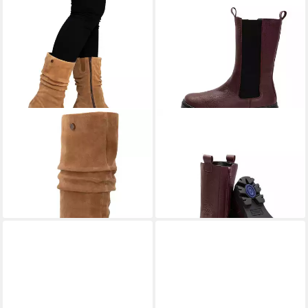
REMONTE
Remonte Stiefel
VITAFORM
Damen Stiefel
Veloursleder Stiefel
Hirschleder Stiefel
119,95 €
119,90 €
UVP
219,90 €
-45%