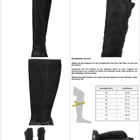
PAUL GREEN
Paul Green
RIEKER
Winterstiefel,