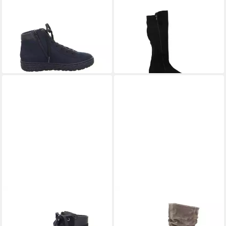
HARTJES
Sneaker Phil
HARTJES
Stiefel Hip Stiefel
ab 189,95 €
Sneaker
UVP
250,00 €
ab 179,71 €
UVP
199,90 €
-24%
-10%