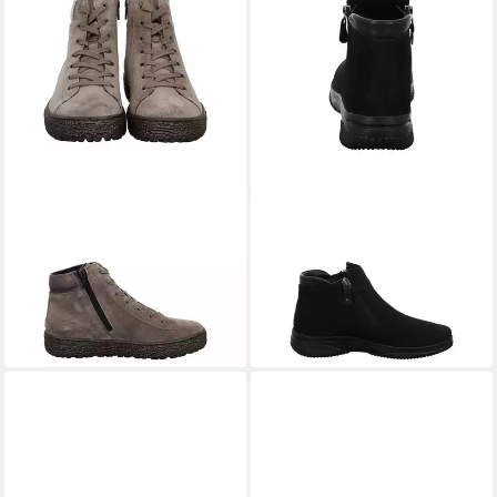
HARTJES
Sneaker Phil
HARTJES
Stiefelette Ethno
Sneaker
Stiefelette
ab 155,66 €
ab 188,10 €
UVP
199,00 €
UVP
209,00 €
-22%
-10%
+6