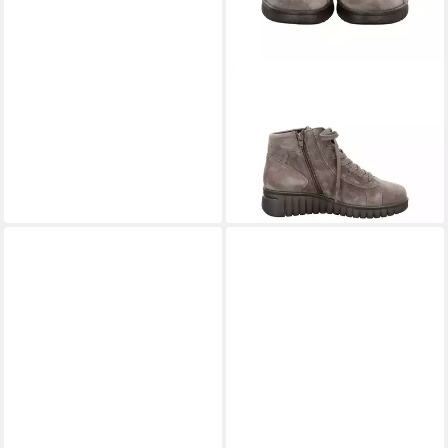
HARTJES
Stiefelette Rumba
Stiefelette
ab 169,95 €
UVP
210,00 €
-19%