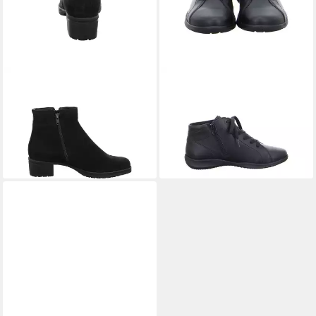
HARTJES
Stiefelette Hip
HARTJES
Sneaker Goa
Stiefelette
Sneaker
210,00 €
ab 149,95 €
UVP
189,95 €
-21%