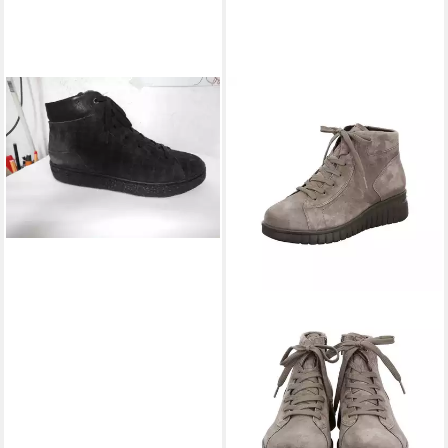
HARTJES
Schnürstiefel
189,90 €