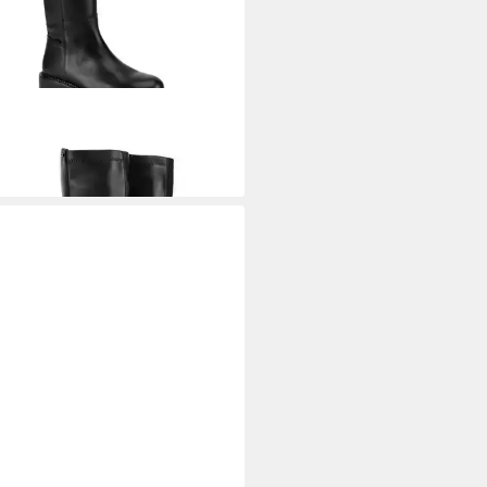
X
Mexx Damenstiefel Schwarze
1804543W Stiefel
99 €