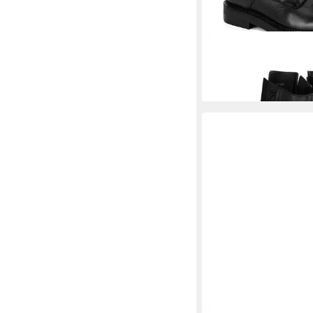
MEXX
Mexx Damensti
MICP1710143W Stiefe
91,99 €