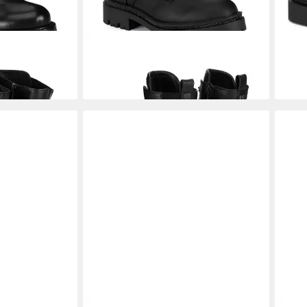
efel Schwarze
MEXX
Mexx Damenstiefel Schwarze
MEX
l
MI001712743W Stiefel
Schw
91,99 €
91,9