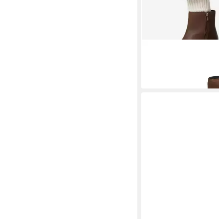
MEXX
Mexx Damensc
CEO-MX/032C-WI23 S
81,99 €