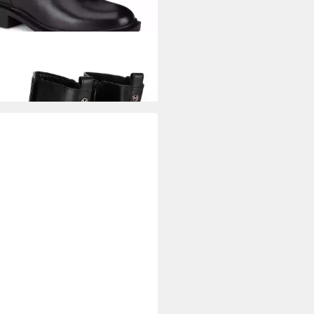
X
Mexx Damen-Fußstiefel
arz MX/003C-RST Stiefel
9 €