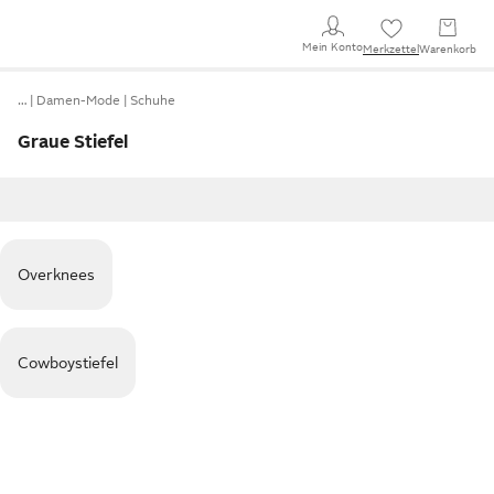
Mein Konto
Merkzettel
Warenkorb
…
Damen-Mode
Schuhe
Graue Stiefel
Overknees
Cowboystiefel