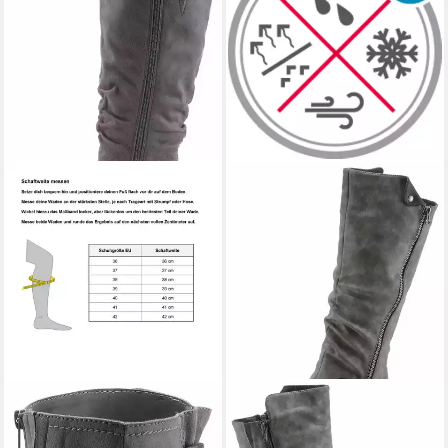
ANISTON SHOES
Stiefel mit
RIEKER
Winterstiefel,
Raffungen am slouchy Schaft
Langschaftstiefel, Warmfutter,