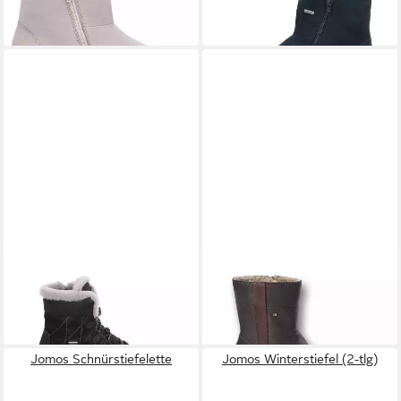
110,00 €
109,90 €
UVP
119,95 €
-8%
JOMOS
JOMOS
D-Jomotion Winterboots
Winterstiefel
ab 119,95 €
99,95 €
UVP
159,99 €
-38%
Jomos Schnürstiefelette
Jomos Winterstiefel (2-tlg)