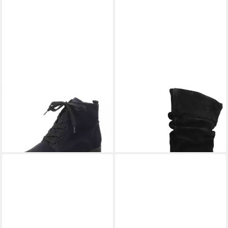
GABOR
Genua Stiefel
GABOR
Gabor Stiefel
120,00 €
Veloursleder Stiefel
140,00 €
+1