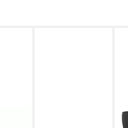
UNISA
UNIS
S BROWN,
Unisa DAPSE_AF IVORY,
Unis
Stiefel
Warmfutter, Schnürschuhe, Weiß,
Schw