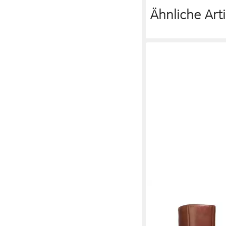
Ähnliche Arti
GEOX
Klassische Stiefel D Fe
D84G1D 00043 C0013 
193,99 €