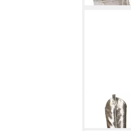
UNISA
Unisa MAYER_VBM PLA
Gold, Damen Stiefel
164,18 €
UVP
240,00 €
-32%