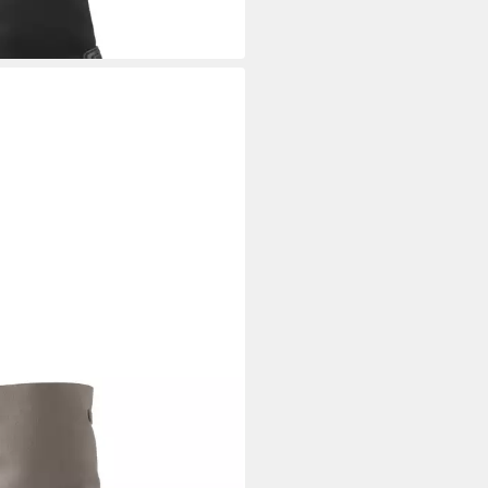
5 €
UVP
99,90 €
A
a GASCON_PON TOPO, Boots,
, Damen Stiefel
5 €
UVP
99,90 €