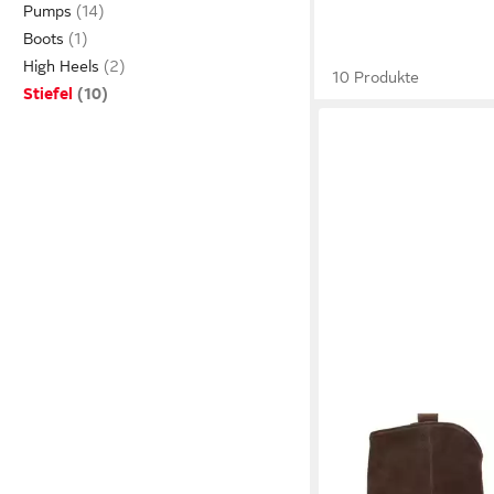
Pumps
Boots
High Heels
10 Produkte
Stiefel
UNISA
Unisa GURIA_F25_B
Stiefel, Braun, Damen 