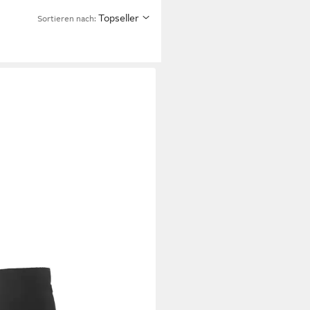
Topseller
Sortieren nach:
A
a GASCON_PON BLACK, Boots,
arz, Damen Stiefel