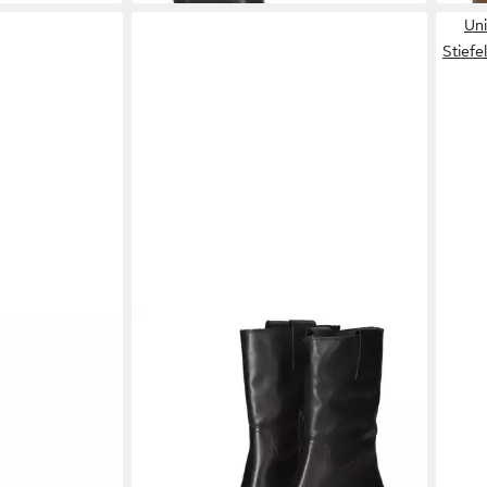
Un
Stiefe
UNISA
PE,
Stiefeletten Stiefelette
129,79 €
Damen
UVP
179,90 €
-28%