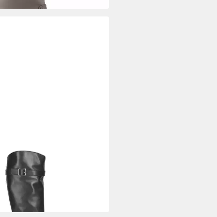
A
a EDELI_BNA BLACK, Stiefel,
arz, Damen Stiefel
40 €
UVP
209,90 €