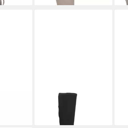
UNISA
UNIS
TINO, Stiefel,
Unisa LAPES_ST BLACK, Stiefel,
Unis
Schwarz, Damen Stiefel
Schw
169,90 €
152,
-27%