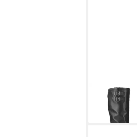
UNISA
Unisa JECIS_STT BLAC
Schwarz, Damen Stief
152,40 €
UVP
210,00 €
-27%