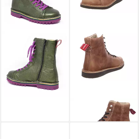
GRÜNBEIN
Schnürboots Finn
Schnürboots
179,90 €
GRÜNBEIN
Louis Ankleboots
149,90 €