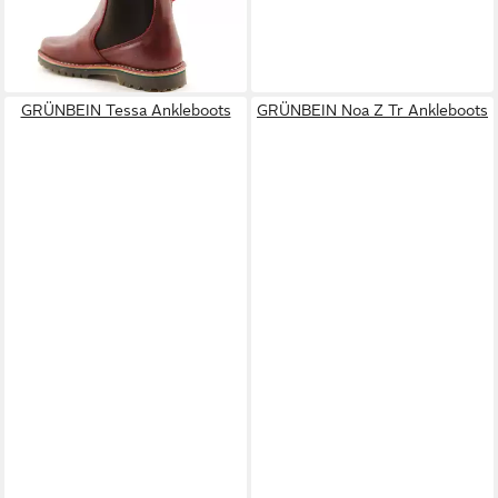
Susanne Naturform
149,90 €
Chelseaboots
GRÜNBEIN Tessa Ankleboots
GRÜNBEIN Noa Z Tr Ankleboots