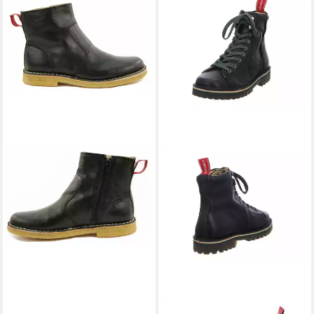
GRÜNBEIN
Arienn
Ankleboots
149,90 €