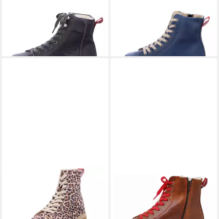
GRÜNBEIN
Louis TR WF
GRÜNBEIN
Noa Z TR
Winterboots
Ankleboots
184,90 €
169,90 €
GRÜNBEIN
Noa II
Schnürboots
169,90 €