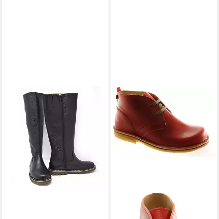
GRÜNBEIN
Ankle Boots
Monika Naturform Ankleboots