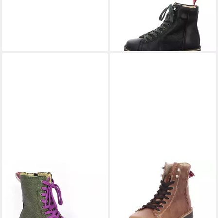
GRÜNBEIN
Louis Tr
Ankleboots
159,90 €
UVP
169,90 €
-6%