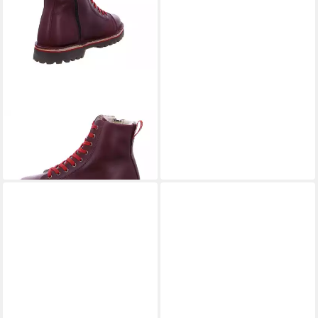
GRÜNBEIN
Noa Z TR
Warmfutter Winterboots
189,90 €