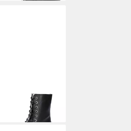
PA
Palpa Damen Stiefelette
arz Stiefelette
96 €
UVP
129,95 €
%