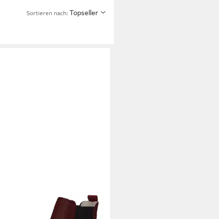
Topseller
Sortieren nach:
PA
Palpa Damen Chelsea Boot
eaux Chelseaboots
19,95 €