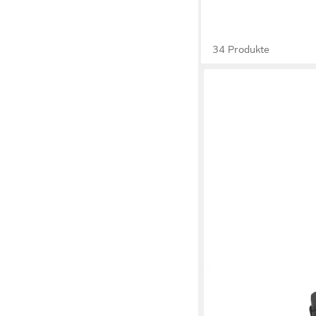
34 Produkte
PALPA
Schnürstiefel
129,95 €
UVP
139,95 €
(129,95 €/ 1 Paar)