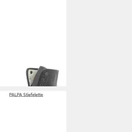
PA
Domina 2 Schnürstiefelette
95 €
PALPA Stiefelette