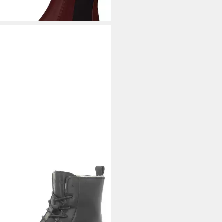
PA
Schnürstiefelette
95 €