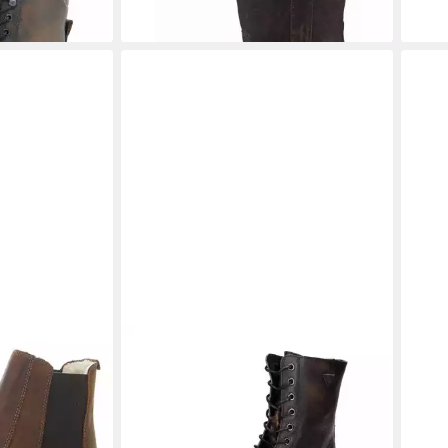
-8%
tte
PALPA
Palpa Damen
PAL
119,
Schnürstiefelette cognac Stiefelette
ab 103,96 €
UVP
129,95 €
-20%