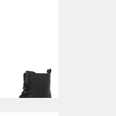
PA
Luisa Schnürstiefelette
95 €