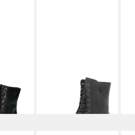
PALPA
Schnürstiefelette
PAL
ab 103,96 €
119,
 Stiefelette
129,95 €
-20%