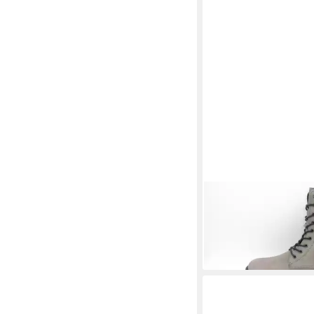
PALPA
Ankle Boots St
129,99 €