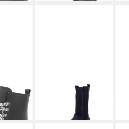
tiefelette
PALPA
Stiefel
PAL
69,95 €
UVP
129,99 €
schw
103,
-46%
-20