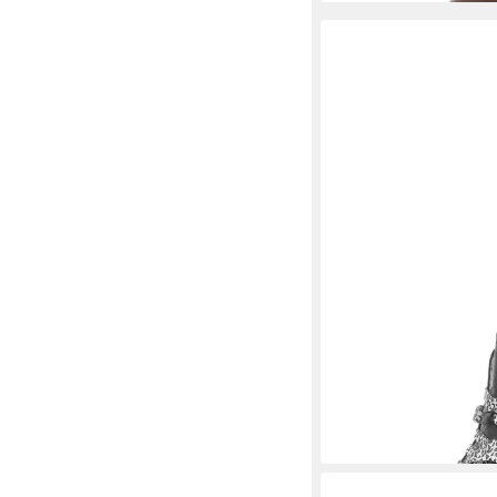
PALPA
Rivera Schnürs
119,95 €