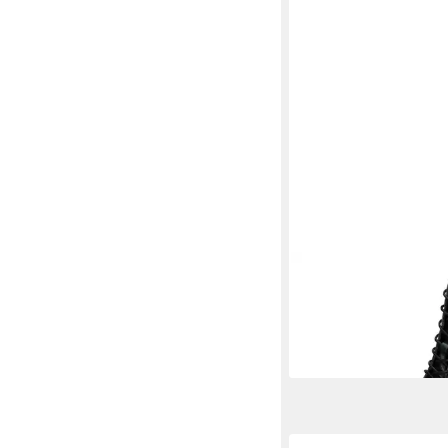
PALPA
Palpa Damen
Schnürstiefelette grün
103,96 €
UVP
129,95 €
-20%