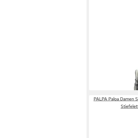
PALPA
Schnürstiefele
129,95 €
PALPA Palpa Damen St
Stiefelet