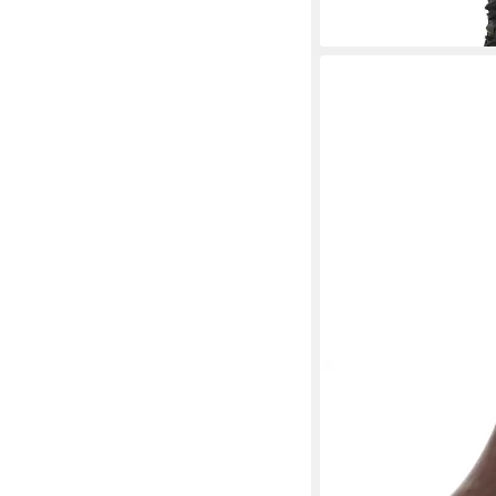
-7%
PALPA
Rivera Stiefele
119,95 €