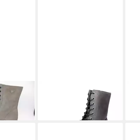
iefelette
PALPA
Palpa Damen Stiefelette grau
PAL
119,
Stiefelette
103,96 €
UVP
129,95 €
-20%