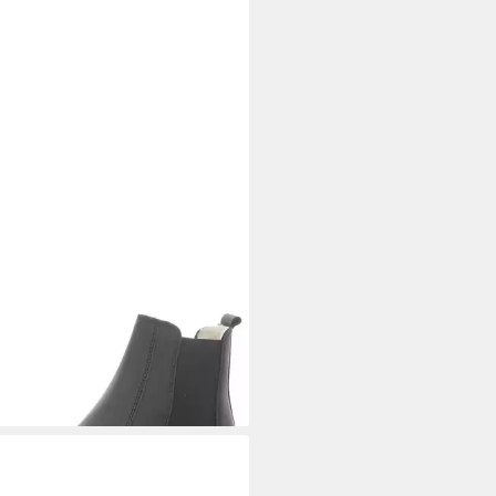
PA
Riviera Stiefelette
95 €