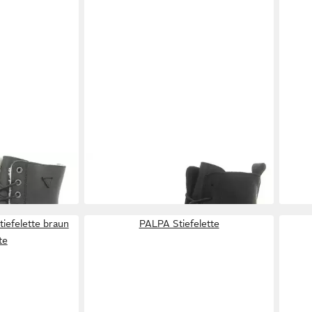
tte
PALPA
Schnürstiefelette
PAL
119,95 €
129,
iefelette braun
PALPA Stiefelette
te