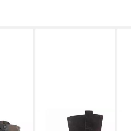
PALPA
Stiefelette
PAL
119,95 €
UVP
129,95 €
bord
(119,95 €/ 1 Paar)
ab 1