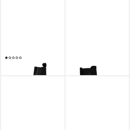
DOCKERS BY GERLI
DOCKERS BY GERLI
51SA709 Stiefel
57KS202 Stiefel
(1)
ab 54,95 €
ab 54,95 €
lieferbar - in 2-3 Werktagen bei dir
lieferbar - in 2-3 Werktagen bei dir