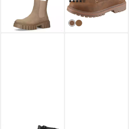
(9)
67,95 €
(67,95 €/ 1 Paar)
lieferbar - in 3-4 Werktagen bei dir