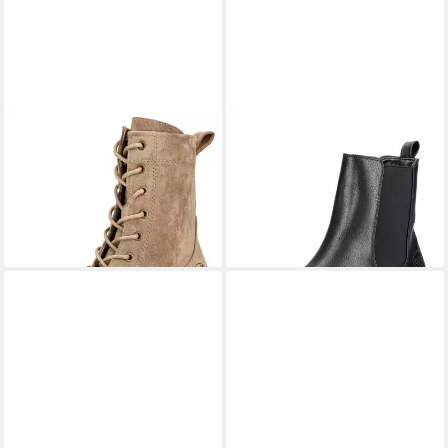
DOCKERS BY GERLI
DOCKERS BY GERLI
Dockers by Gerli Stiefelette
Dockers by Gerli Stiefelette
Lederimitat Schnürstiefelette
Lederimitat/Textil Stiefelette
ab 54,95 €
ab 59,95 €
lieferbar - in 2-3 Werktagen bei dir
lieferbar - in 2-3 Werktagen bei dir