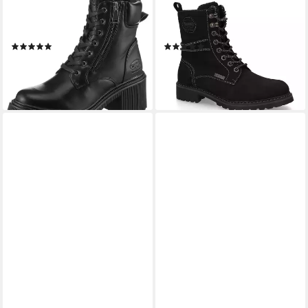
DOCKERS BY GERLI
DOCKERS BY GERLI
Schnürstiefelette Biker Boots
Stiefelette Schnürboots mit
mit Reißverschluss
modischer Schnürung
(1)
(15)
ab 59,95 €
54,95 €
UVP
69,95 €
lieferbar - in 2-3 Werktagen bei dir
-14%
lieferbar - in 2-3 Werktagen bei dir