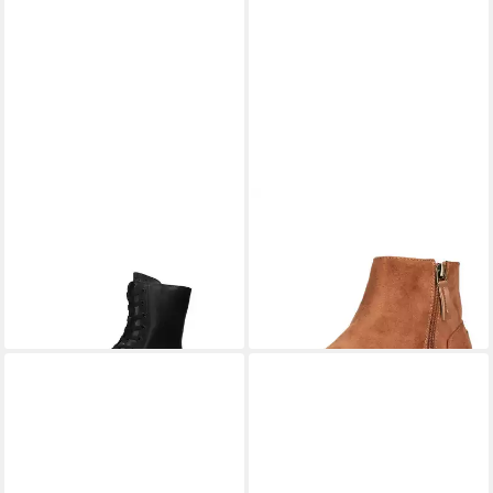
DOCKERS BY GERLI
DOCKERS BY GERLI
57DO302 Stiefel
Dockers by Gerli Stiefelette
ab 59,95 €
UVP
79,95 €
Lederimitat Stiefelette
74,95 €
-25%
(74,95 €/ 1 Paar)
lieferbar - in 2-3 Werktagen bei dir
lieferbar - in 3-4 Werktagen bei dir