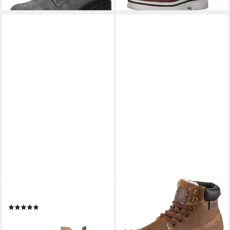
DOCKERS BY GERLI
DOCKERS BY GERLI
51PL201 Stiefel
Schnürboots Worker Boots,
(1)
Schnürboots mit
ab 59,95 €
Schaftrandpolsterung
lieferbar - in 2-3 Werktagen bei dir