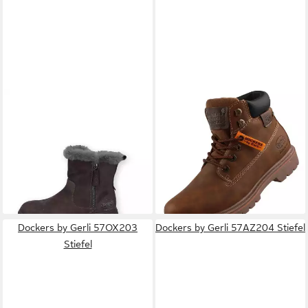
DOCKERS BY GERLI
DOCKERS BY GERLI
55KJ303 Stiefel
55EA201-650470 Stiefel
ab 54,95 €
ab 55,75 €
UVP
79,95 €
lieferbar - in 2-3 Werktagen bei dir
(55,75 €/ 1 Paar)
-30%
lieferbar - in 2-3 Werktagen bei dir
Dockers by Gerli 57OX203
Dockers by Gerli 57AZ204 Stiefel
Stiefel