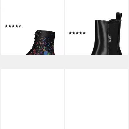
DOCKERS BY GERLI
DOCKERS BY GERLI
57BI201 Stiefel
Dockers by Gerli Stiefelette
(6)
Lederimitat Stiefelette
ab 64,95 €
(1)
lieferbar - in 2-3 Werktagen bei dir
ab 67,95 €
(67,95 €/ 1 Paar)
lieferbar - in 3-4 Werktagen bei dir