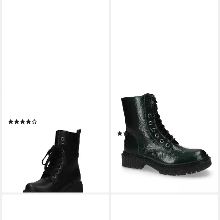
DOCKERS BY GERLI
DOCKERS BY GERLI
51SA703 Stiefel
Schnürboots Biker Boots mit
(2)
Reißverschluss
ab 54,95 €
(10)
lieferbar - in 2-3 Werktagen bei dir
ab 59,95 €
UVP
69,95 €
-14%
lieferbar - in 2-3 Werktagen bei dir