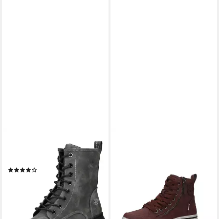
DOCKERS BY GERLI
DOCKERS BY GERLI
Dockers by Gerli Stiefelette
49VR310 Stiefel
ab 64,95 €
Lederimitat Schnürstiefelette
lieferbar - in 2-3 Werktagen bei dir
(6)
ab 59,95 €
UVP
69,95 €
-14%
lieferbar - in 2-3 Werktagen bei dir