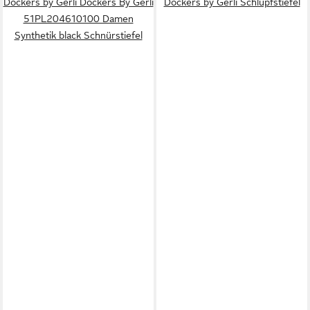
Dockers by Gerli Dockers By Gerli
Dockers by Gerli Schlupfstiefel
51PL204610100 Damen
Synthetik black Schnürstiefel