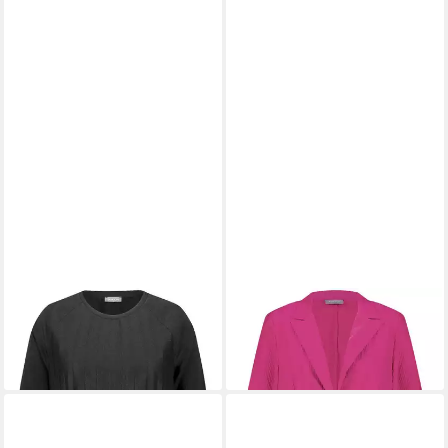
SAMOON
Strickpullover
SAMOON
Jackenblazer
99,99 €
111,99 €
UVP
159,99 €
-30%