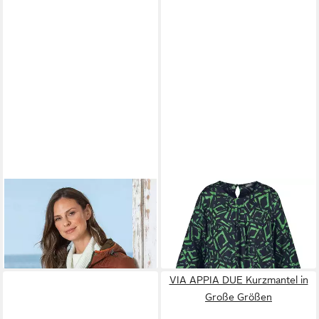
BARBARA LEBEK
SAMOON
Minikleid
83,99 €
Steppmantel
UVP
119,99 €
91,99 €
195,49 €
-30%
-53%
VIA APPIA DUE Kurzmantel in
Große Größen