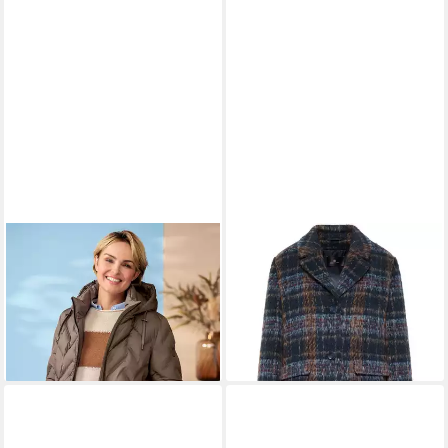
BARBARA LEBEK
BARBARA LEBEK
Langmantel
Steppmantel
Mantel Winter
149,49 €
169,99 €
229,99 €
-35%