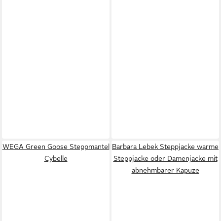
WEGA Green Goose Steppmantel
Barbara Lebek Steppjacke warme
Cybelle
Steppjacke oder Damenjacke mit
abnehmbarer Kapuze