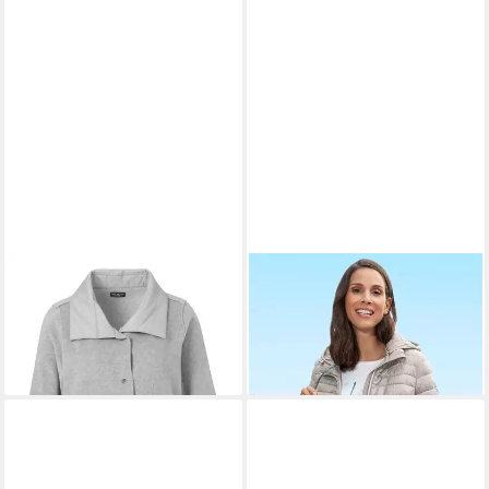
VIA APPIA DUE
Kurzmantel
BARBARA LEBEK
mit Stepp-Details
Steppmantel
119,99 €
186,99 €