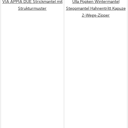
VIA APPIA DUE Strickmantel mit
Ulla Popken Wintermantel
Strukturmuster
Steppmantel Hahnentritt Kapuze
2-Wege-Zipper