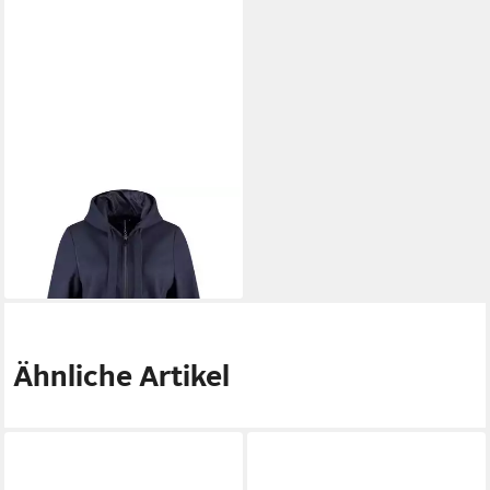
SAMOON
Langmantel
139,99 €
UVP
199,99 €
-30%
Ähnliche Artikel