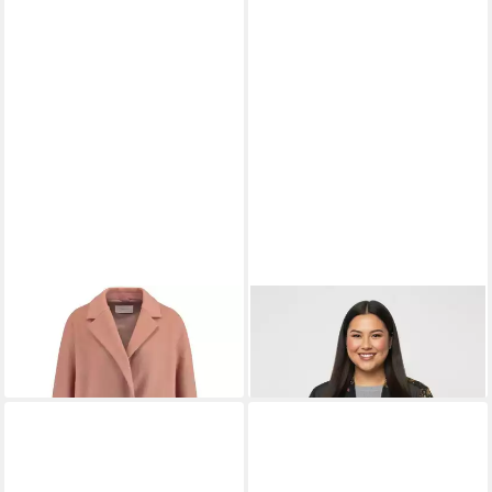
GERRY WEBER
Langmantel
SIEH AN!
Klassische Bluse
167,30 €
UVP
239,00 €
Longbluse 3/4-Arm
23,00 €
-30%