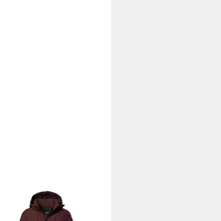
LTEC
Funktionsmantel
ppmantel KOW 96 WMN QLTD
45 €