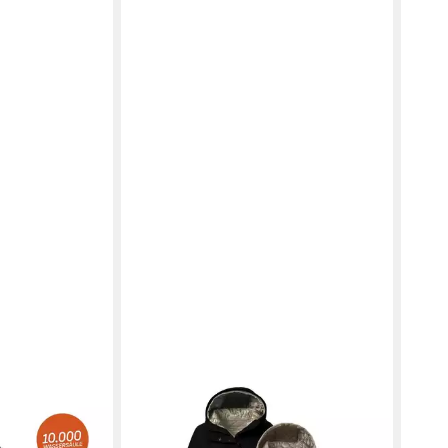
KILLTEC
Funktionsmantel 3in1-Jacke
KIL
KOW 22 WMN JCKT
Ste
238,70 €
142,