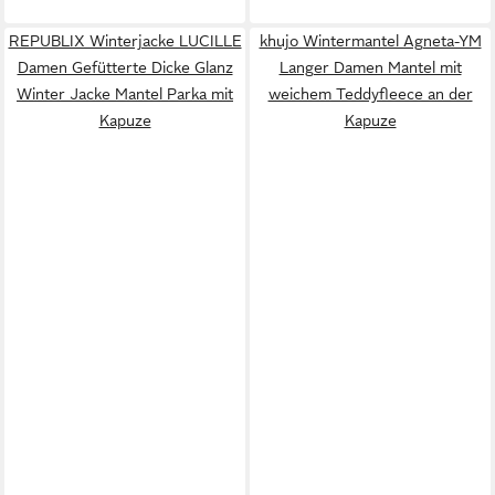
REPUBLIX Winterjacke LUCILLE
khujo Wintermantel Agneta-YM
Damen Gefütterte Dicke Glanz
Langer Damen Mantel mit
Winter Jacke Mantel Parka mit
weichem Teddyfleece an der
Kapuze
Kapuze