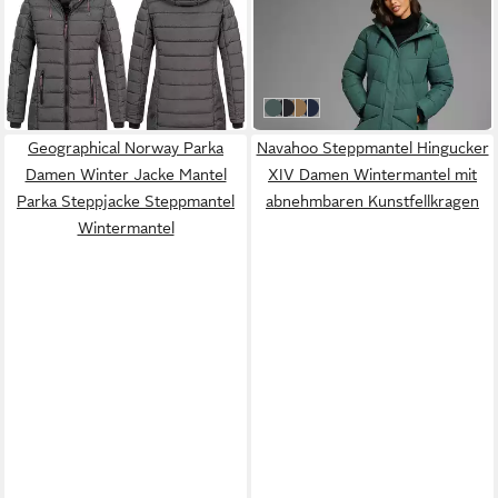
Steppjacke Damen Winter
Steppmantel aus
Jacke Stepp Mantel Lange
wasserdichtem &
109,90 €
104,99 €
Steppjacke Winter Parka
windabweisenden
UVP
189,90 €
UVP
129,99 €
Outdoor
Obermaterial, oversize Form
-42%
-19%
Dunkelgrün
Schwarz
Camel
Marine
Geographical Norway Parka
Navahoo Steppmantel Hingucker
Damen Winter Jacke Mantel
XIV Damen Wintermantel mit
Parka Steppjacke Steppmantel
abnehmbaren Kunstfellkragen
Wintermantel