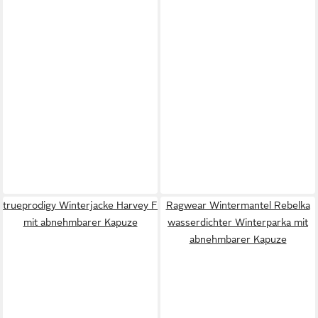
trueprodigy Winterjacke Harvey F
Ragwear Wintermantel Rebelka
mit abnehmbarer Kapuze
wasserdichter Winterparka mit
abnehmbarer Kapuze