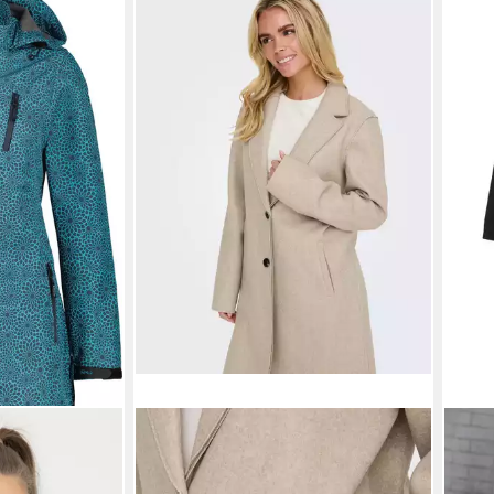
ONLY
LASC
LBY X LONG CS
Langmantel ONLCARRIE BONDED
Tren
Größen
COAT OTW NOOS Polyester, lässig
Binde