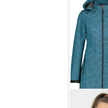
DEPROC ACTIVE
Softshellmantel SHE
WMN auch in Großen 