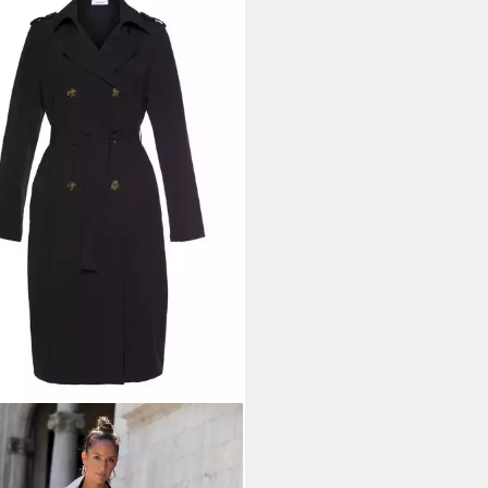
ANA
chcoat mit Reverskragen und mit
gürtel zum Regulieren leichter