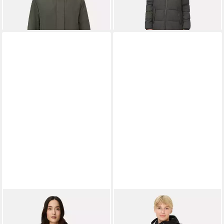
CAMEL ACTIVE
Langmantel
CAMEL ACTIVE
Langmantel
mit verstellbarem Saum und
mit Taschen Langarm Kapuze