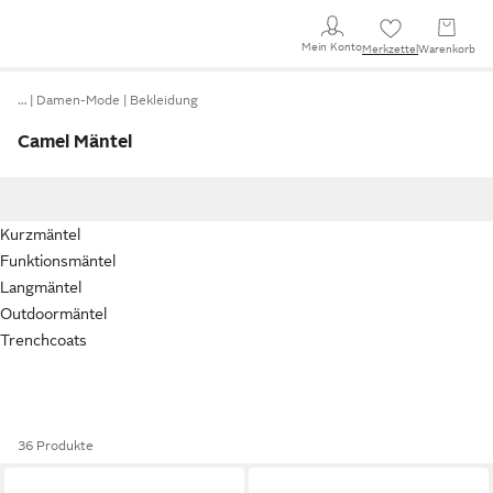
Mein Konto
Merkzettel
Warenkorb
…
Damen-Mode
Bekleidung
Camel Mäntel
Kurzmäntel
Funktionsmäntel
Langmäntel
Outdoormäntel
Trenchcoats
36 Produkte