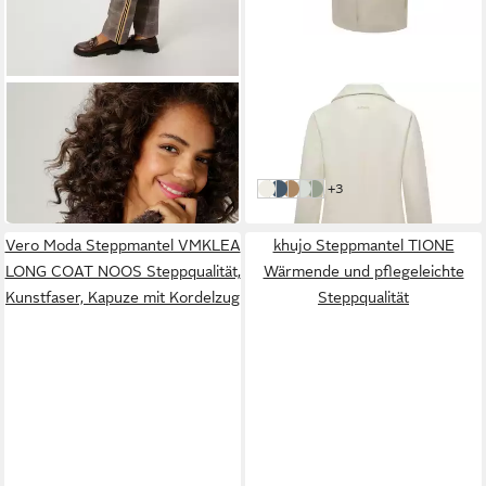
ANISTON CASUAL
NAVAHOO
Langmantel mit "Locken" am
Langmantel Sternlein 14
Reverskragen und den
Kurzmantel in Woll-Optik mit
ab 68,99 €
119,95 €
Ärmeln
Reverskragen
UVP
79,99 €
weitere Farben:
+3
Off White
Dusty Blue
camelfarben
Ice Blue
Smokey Mint
-14%
Vero Moda Steppmantel VMKLEA
khujo Steppmantel TIONE
LONG COAT NOOS Steppqualität,
Wärmende und pflegeleichte
Kunstfaser, Kapuze mit Kordelzug
Steppqualität