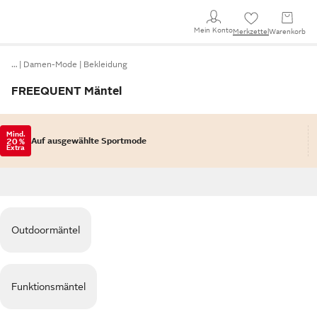
Mein Konto
Merkzettel
Warenkorb
…
Damen-Mode
Bekleidung
FREEQUENT Mäntel
Mind.
Auf ausgewählte Sportmode
20 %
Extra
Outdoormäntel
Funktionsmäntel