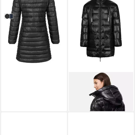
69,90 €
Kapuzenjacke Steppmantel
UVP
99,90 €
Outdoor
-30%
Schwarz
Navy
TRUEPRODIGY
Winterjacke David F Kapuze
Reißverschluss
159,99 €
Eingriffstaschen
UVP
229,99 €
-30%