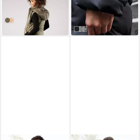
Steppmantel mit
Winterjacke Damen Winter
abnehmbaren Ärmeln und
Jacke Parka Mantel
139,99 €
ab 69,90 €
Kapuze - auch tragbar als
Steppjacke Steppmantel
UVP
129,90 €
khaki
Weste
schwarz
Wintermantel auch in großen
-46%
Größen erhältlich, lang
Schwarz
Grau
Grau M2