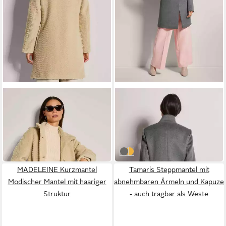
MADELEINE
MADELEINE
Kurzmantel Leicht
Kurzmantel Kurzmantel mit
gefütterter Einreiher mit
Stehkragen
174,04 €
174,04 €
Vintage-Note Leicht
UVP
294,99 €
UVP
314,99 €
gefütterter Mantel mit Zick-
-41%
-45%
Zack-Muster, hoher Kragen
graphit / wollweiß / melange
goldgelb
MADELEINE Kurzmantel
Tamaris Steppmantel mit
Modischer Mantel mit haariger
abnehmbaren Ärmeln und Kapuze
Struktur
- auch tragbar als Weste