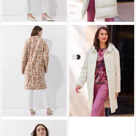
ALBA MODA
Wintermantel Wendemantel
174,04 €
UVP
314,99 €
-45%
offwhite
schwarz
ALBA MODA
Kurzmantel Modischer