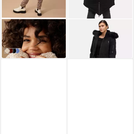
ANISTON CASUAL
TRUEPRODIGY
Kurzmantel in Plüsch-Optik
Winterjacke Harvey F mit
79,99 €
abnehmbarer Kapuze
UVP
89,99 €
129,99 €
UVP
249,99 €
-11%
-48%
sand
zimt
schwarz
mittelblau