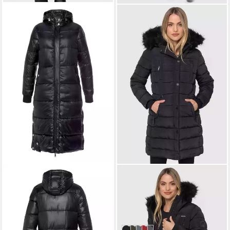
ALPENBLITZ
NAVAHOO
Steppmantel Wintermärchen
Winterjacke Steppjacke lang
in extra langer Form mit
mit Kapuze – Warm gefüttert
ab 54,11 €
129,90 €
schimmerndem Glanz
Lange Winterjacke mit
UVP
119,99 €
UVP
159,95 €
Teddyfutter und
-55%
-19%
abnehmbarem Kunstfell
weitere Farben:
+1