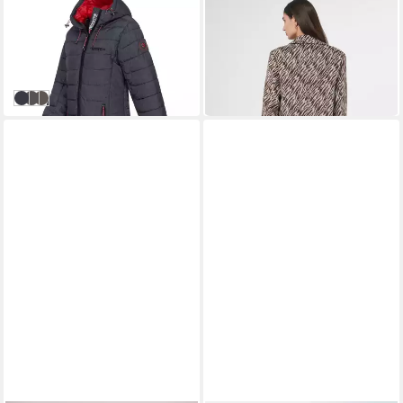
GEOGRAPHICAL NORWAY
MADELEINE
Steppmantel Damen Winter
Kurzmantel Figurbetonter
Jacke Stepp Mantel Lange
Kurzmantel mit Knopfleiste
109,90 €
84,04 €
Steppjacke Wintermantel
Uni-Design, Reverskragen,
UVP
189,90 €
UVP
314,99 €
parka
Knopfleiste, Leistentaschen
-42%
-73%
Navy
Anthrazit
KAKI