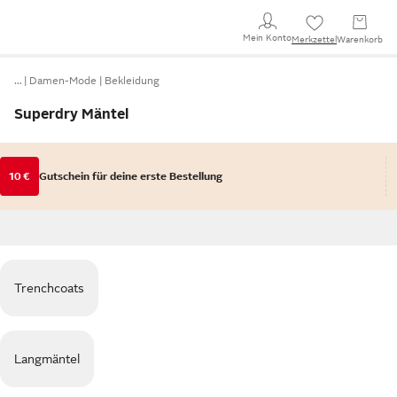
Mein Konto
Merkzettel
Warenkorb
…
Damen-Mode
Bekleidung
Superdry Mäntel
10 €
Gutschein für deine erste Bestellung
Trenchcoats
Langmäntel