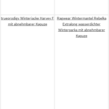
trueprodigy Winterjacke Harvey F
Ragwear Wintermantel Rebelka
mit abnehmbarer Kapuze
Extralong wasserdichter
Winterparka mit abnehmbarer
Kapuze