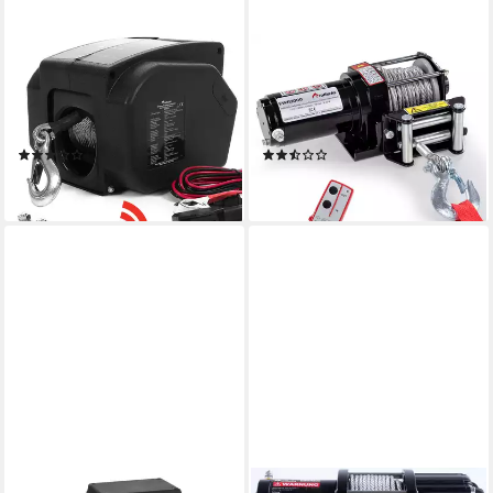
ROTFUCHS
ROTFUCHS
Seilwinde, 2721 Kg Zugkraft,
Seilwinde, 1360 kg / 3000lbs
Bootswinde elektrisch, Winde
Offroad Motorwinde Seilzug
Seilzug Stahlseil
Elektrowinde, Schwarz
(6)
(2)
ab 109,99 €
89,99 €
lieferbar - in 4-5 Werktagen bei dir
lieferbar - in 4-5 Werktagen bei dir
ROTFUCHS
ROTFUCHS