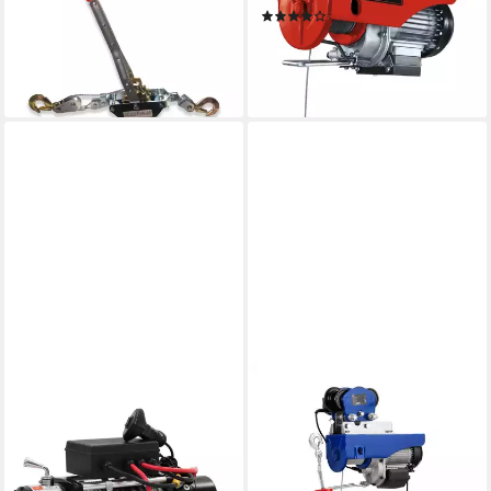
(1)
2t kraftvolle Übersetzung,
89,18 €
UVP
110,95 €
Enorme Hebelwirkung
-20%
21,99 €
lieferbar - in 3-4 Werktagen bei dir
lieferbar - in 2-3 Werktagen bei dir
VIDAXL
MSW
Seilwinde Elektrische
Seilwinde Laufkatze 1000 kg
Seilwinde 12 V 5909 kg, (1-
elektrisch Rollfahrwerk für
St)
Seilzüge Krankatze 12m,
ab 512,99 €
verschiedene