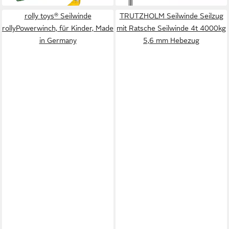
rolly toys® Seilwinde
TRUTZHOLM Seilwinde Seilzug
rollyPowerwinch, für Kinder, Made
mit Ratsche Seilwinde 4t 4000kg
in Germany
5,6 mm Hebezug