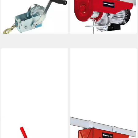
kg 10 m, (Produkt, 1-St),
18 m
148,22 €
Handkurbellänge: ca. 23 cm
UVP
161,95 €
29,99 €
-8%
lieferbar - in 2-3 Werktagen bei dir
lieferbar - in 3-4 Werktagen bei dir
TRUTZHOLM
EINHELL
Seilwinde Handhebelseilzug
Seilwinde TC-EH 250, 250 kg,
Flaschenzug Hebezug Seilzug
12 m