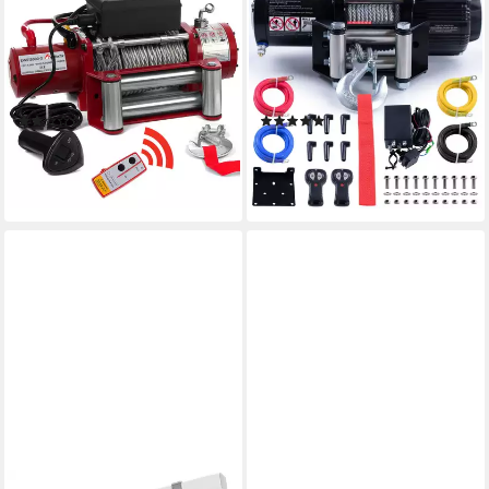
Seilwinde, 12v mit
Seilwinde, 12v mit
Funkfernbedienung, 5909 kg
Fernbedienung, 2041 kg
Zugkraft, 6 PS Power
Motorwinde Seilzug, Power
Bergewinde
Offroad Winde
(4)
(2)
299,99 €
149,99 €
lieferbar - in 4-5 Werktagen bei dir
lieferbar - in 4-5 Werktagen bei dir