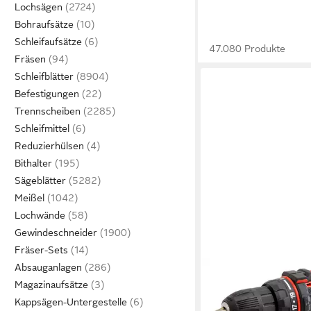
Lochsägen
Bohraufsätze
Schleifaufsätze
47.080 Produkte
Fräsen
Schleifblätter
Befestigungen
Trennscheiben
Schleifmittel
Reduzierhülsen
Bithalter
Sägeblätter
Meißel
Lochwände
Gewindeschneider
Fräser-Sets
Absauganlagen
HECHT
Magazinaufsätze
Akku-Schrauber 1242 
Kappsägen-Untergestelle
Akku und Ladegerät, 