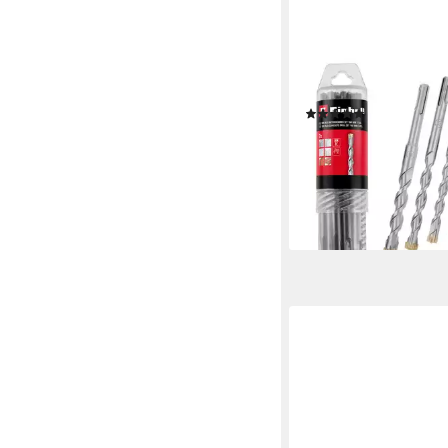
EINHELL
Bohrer- und Bit-Set, (Se
Hammerbohrer-Set)
(12)
14,99 €
lieferbar - in 3-4 Werktag