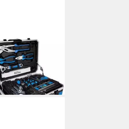
E
kzeugkoffer »GWZK 241«
lett-Set, 241 St), 241 tlg., aus
m-Vanadium, Carbon-Stahl
(6)
3,99 €
UVP
129,00 €
%
rbar - in 6-8 Werktagen bei dir