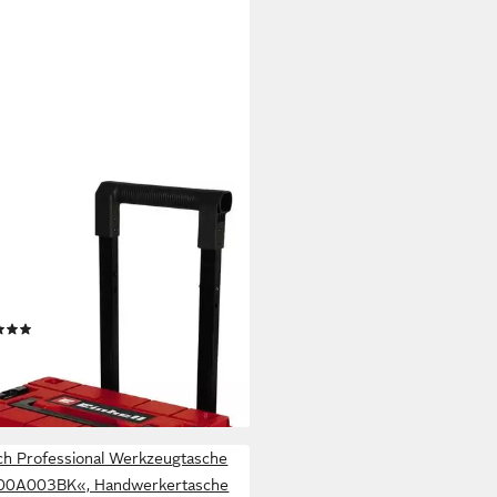
ELL
zeugkoffer Systemkoffer E-
 Tower, inkl. Koffer für
erselle Aufbewahrung von
zeug und Zubehör
(13)
65 €
UVP
129,95 €
%
rbar - am nächsten Werktag bei dir
ch Professional Werkzeugtasche
00A003BK«, Handwerkertasche