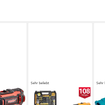
Sehr beliebt
Sehr 
LIFEIMPREE
MAKI
mit 12V/1,5Ah
Akku-Bohrschrauber 21V
Werk
22 Nm,
Akkuschrauber Set, Akkubohrer mit
unbe