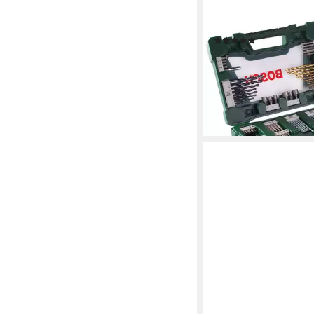
BOSCH HOME & GARDE
Bohrer- und Bitset V-Li
(270)
40,80 €
UVP
67,08 €
-39%
lieferbar - in 1-2 Werktag