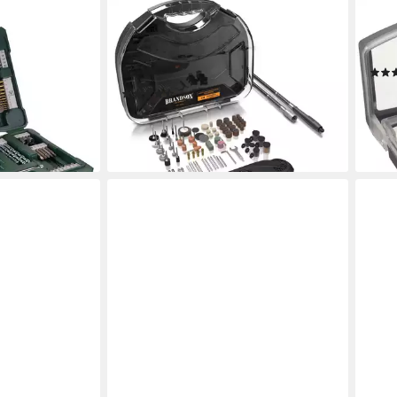
N
BRANDSON
BOSC
ne, 91-teilig
Multitool Multifunktionswerkzeug,
Bit-
Sägen, Schneiden, Schleifen, Fräsen,
32-S
Polieren und Gravieren
12,9
(3)
en bei dir
36,95 €
UVP
79,99 €
-44
liefe
-54%
lieferbar - in 2-3 Werktagen bei dir