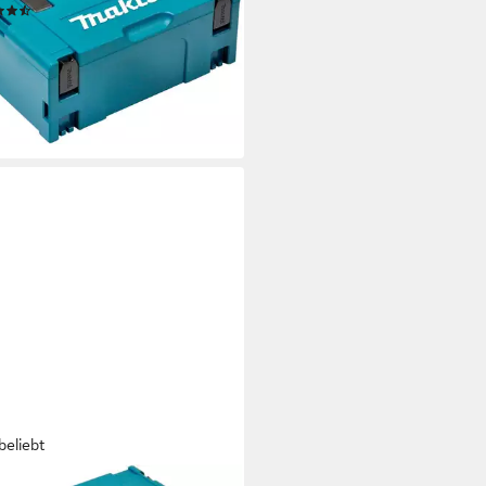
(66)
5,10 €
UVP
41,00 €
%
rbar - in 1-2 Werktagen bei dir
beliebt