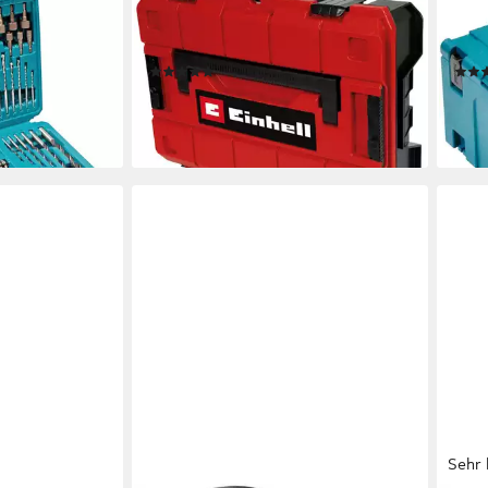
EINHELL
MAKI
-68432, 102-
Werkzeugkoffer Systemkoffer E-
Werk
rungskoffer
Case S-F
unbe
(62)
27,99 €
ab 3
€
UVP
34,95 €
-20%
-27
erktag bei dir
lieferbar - am nächsten Werktag bei dir
liefe
Sehr 