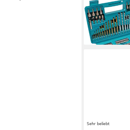
MAKITA
Bohrer- und Bitset B
teilig, inkl. Aufbewah
(64)
ab 25,78 €
UVP
38,00 
-32%
lieferbar - am nächsten W
Sehr beliebt