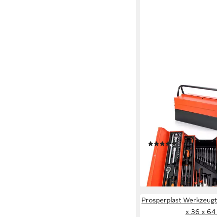
WALTER STAHL GERMA
Werkzeugset 85-tlg.
Werkzeugkoffer, Steck
(Set, 85-tlg., 85-tlg 
1/2"&1/4" STECKSC
(1)
79,99 €
UVP
299,00 €
-73%
lieferbar - in 4-5 Werktag
Prosperplast Werkzeugt
x 36 x 64