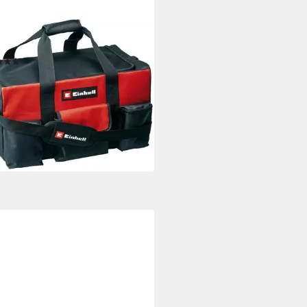
ELL
zeugtasche Bag 56/29
(5)
6 €
UVP
40,95 €
%
rbar - am nächsten Werktag bei dir