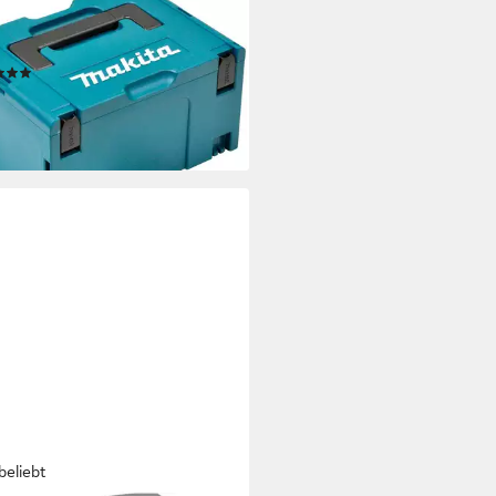
TA
zeugkoffer MAKPAC Gr. 3,
füllt, BxHxT: 29,5x21,7x39,5 cm
(104)
4,95 €
UVP
48,00 €
%
rbar - am nächsten Werktag bei dir
beliebt