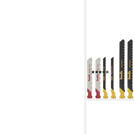
KWB
Stichsägeblatt JIGGE
10-tlgS20, JIGGER St
10-tlgS20
(9)
ab 9,99 €
UVP
17,95 €
-44%
lieferbar - in 3-4 Werktag