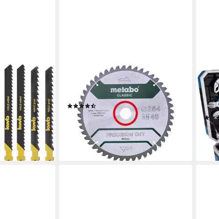
METABO
GÜD
R St-Sägebl Box
Kreissägeblatt 628061000 (1-St),
Wer
-Sägebl Box
für Holz 254x2,4x30 mm
(Komp
(2)
Chro
ab 10,90 €
UVP
49,39 €
ab 7
-78%
lieferbar - in 2-3 Werktagen bei dir
-43
en bei dir
liefe