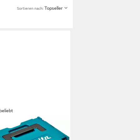
Topseller
Sortieren nach:
beliebt
TA
zeugkoffer MAKPAC Gr. 2,
füllt, BxHxT: 29,5x16,3x39,5 cm