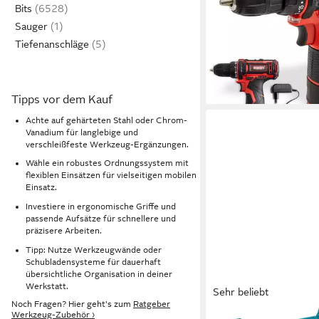
Bits
Rechts-/Linkslauf
54,99 €
Sauger
lieferbar - in 3-4 Werktag
Tiefenanschläge
Tipps vor dem Kauf
Achte auf gehärteten Stahl oder Chrom-
Vanadium für langlebige und
verschleißfeste Werkzeug-Ergänzungen.
Wähle ein robustes Ordnungssystem mit
flexiblen Einsätzen für vielseitigen mobilen
Einsatz.
Investiere in ergonomische Griffe und
passende Aufsätze für schnellere und
präzisere Arbeiten.
Tipp: Nutze Werkzeugwände oder
Schubladensysteme für dauerhaft
übersichtliche Organisation in deiner
Werkstatt.
Sehr beliebt
Noch Fragen? Hier geht's zum
Ratgeber
Werkzeug-Zubehör ›