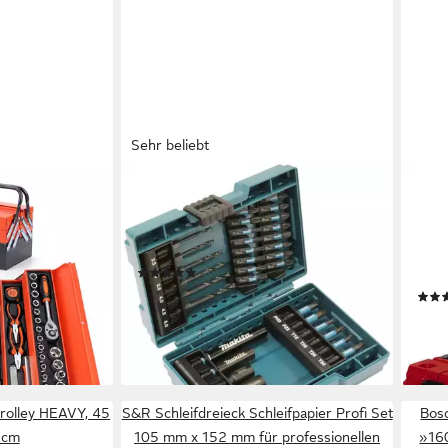
Sehr beliebt
NY CONTROL
MAKITA
EINH
Bohrer- und Bitset B-66896, Set,
Werk
schlüsselsatz,
33-St., 33-tlg., inkl.
Case
Werkzeugkoffer),
Aufbewahrungskoffer
univ
(40)
HLÜSSEL
Werk
ab 20,47 €
UVP
30,50 €
100,
-33%
lieferbar - in 1-2 Werktagen bei dir
-23
en bei dir
liefe
rolley HEAVY, 45
S&R Schleifdreieck Schleifpapier Profi Set
Bos
 cm
105 mm x 152 mm für professionellen
»16