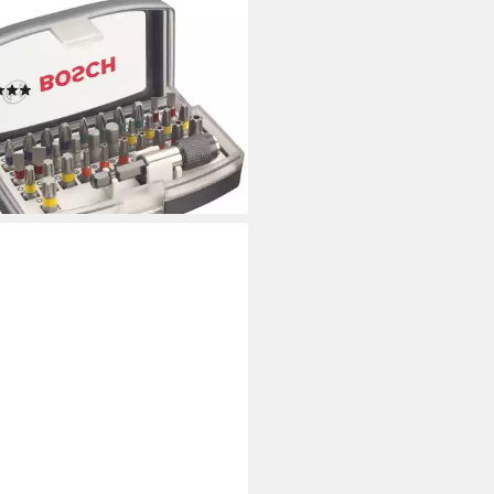
H PROFESSIONAL
Set Professionelles Schraub-Set,
t.
(42)
9 €
UVP
23,05 €
%
rbar - in 1-2 Werktagen bei dir