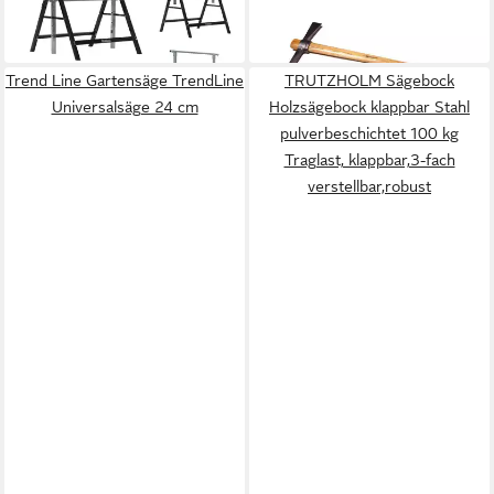
84,99 €
ab 56,63 €
schwarz Klappbock
in 2-3 Werktagen bei dir
in 4-5 Werktagen bei dir
Gerüstbock
Trend Line Gartensäge TrendLine
TRUTZHOLM Sägebock
Universalsäge 24 cm
Holzsägebock klappbar Stahl
pulverbeschichtet 100 kg
Traglast, klappbar,3-fach
verstellbar,robust