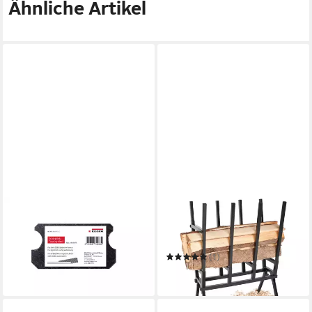
Ähnliche Artikel
EGGER
TECTAKE
Verlegeset Schlagklotz
Klappbock Holzsägebock 76 x
Fischgrät
53 x 102 cm aus lackiertem
10,95 €
Stahl, zerlegbar
(1)
in 6-7 Werktagen bei dir
69,99 €
in 2-3 Werktagen bei dir