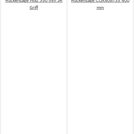
Rückensäge Holz 350 mm 3K
Rückensäge COX808735 400
Griff
mm