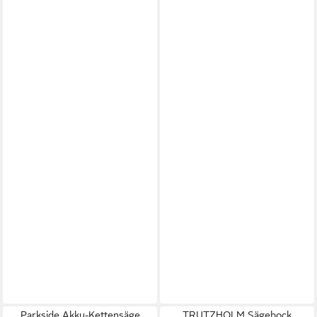
Parkside Akku-Kettensäge
TRUTZHOLM Sägebock